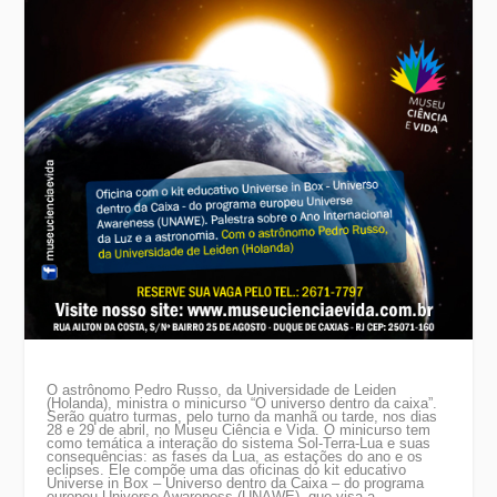
O astrônomo Pedro Russo, da Universidade de Leiden
(Holanda), ministra o minicurso “O universo dentro da caixa”.
Serão quatro turmas, pelo turno da manhã ou tarde, nos dias
28 e 29 de abril, no Museu Ciência e Vida. O minicurso tem
como temática a interação do sistema Sol-Terra-Lua e suas
consequências: as fases da Lua, as estações do ano e os
eclipses. Ele compõe uma das oficinas do kit educativo
Universe in Box – Universo dentro da Caixa – do programa
europeu Universe Awareness (UNAWE), que visa a