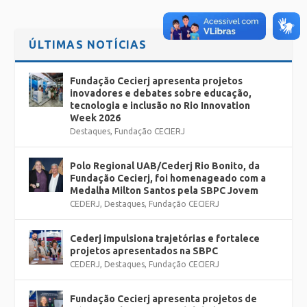
ÚLTIMAS NOTÍCIAS
Fundação Cecierj apresenta projetos
inovadores e debates sobre educação,
tecnologia e inclusão no Rio Innovation
Week 2026
Destaques
,
Fundação CECIERJ
Polo Regional UAB/Cederj Rio Bonito, da
Fundação Cecierj, foi homenageado com a
Medalha Milton Santos pela SBPC Jovem
CEDERJ
,
Destaques
,
Fundação CECIERJ
Cederj impulsiona trajetórias e fortalece
projetos apresentados na SBPC
CEDERJ
,
Destaques
,
Fundação CECIERJ
Fundação Cecierj apresenta projetos de