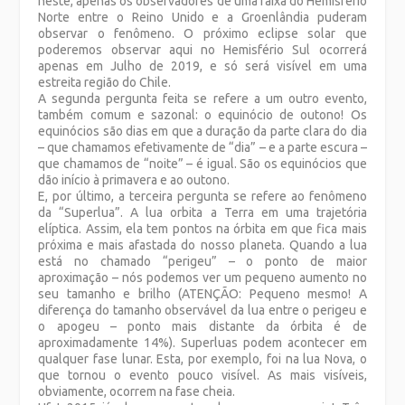
neste, apenas os observadores de uma faixa do Hemisfério
Norte entre o Reino Unido e a Groenlândia puderam
observar o fenômeno. O próximo eclipse solar que
poderemos observar aqui no Hemisfério Sul ocorrerá
apenas em Julho de 2019, e só será visível em uma
estreita região do Chile.
A segunda pergunta feita se refere a um outro evento,
também comum e sazonal: o equinócio de outono! Os
equinócios são dias em que a duração da parte clara do dia
– que chamamos efetivamente de “dia” – e a parte escura –
que chamamos de “noite” – é igual. São os equinócios que
dão início à primavera e ao outono.
E, por último, a terceira pergunta se refere ao fenômeno
da “Superlua”. A lua orbita a Terra em uma trajetória
elíptica. Assim, ela tem pontos na órbita em que fica mais
próxima e mais afastada do nosso planeta. Quando a lua
está no chamado “perigeu” – o ponto de maior
aproximação – nós podemos ver um pequeno aumento no
seu tamanho e brilho (ATENÇÃO: Pequeno mesmo! A
diferença do tamanho observável da lua entre o perigeu e
o apogeu – ponto mais distante da órbita é de
aproximadamente 14%). Superluas podem acontecer em
qualquer fase lunar. Esta, por exemplo, foi na lua Nova, o
que tornou o evento pouco visível. As mais visíveis,
obviamente, ocorrem na fase cheia.