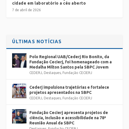
cidade em laboratório a céu aberto
7 de abril de 2026
ÚLTIMAS NOTÍCIAS
Polo Regional UAB/Cederj Rio Bonito, da
Fundação Cecierj, foi homenageado com a
Medalha Milton Santos pela SBPC Jovem
CEDERJ
,
Destaques
,
Fundação CECIERJ
Cederj impulsiona trajetórias e fortalece
projetos apresentados na SBPC
CEDERJ
,
Destaques
,
Fundação CECIERJ
Fundação Cecierj apresenta projetos de
ciência, inclusão e acessibilidade na 78ª
Reunião Anual da SBPC
Destaques
,
Fundação CECIERJ