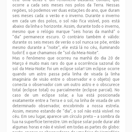
ocorre a cada seis meses nos polos da Terra. Nessas
regiões, só podemos ver duas estações do ano, que duram
seis meses cada: o verão e o inverno. Durante o inverno
em cada um dos polos, o sol não fica visível, pois está
abaixo da linha o horizonte. Assim, durante todo o inverno,
mesmo que o relógio marque “seis horas da manhã” o
“dia” permanece escuro. O contrário também é válido:
durante os seis meses de verão o sol nunca se põe, então
mesmo durante a “noite”, ele está lá no céu, iluminando
tudo! É o que chamamos de “sol da Meia-Noite”.
Mas o fenômeno que ocorreu na manhã do dia 20 de
Março é muito mais raro do que a ocorrência sazonal do
sol da Meia-Noite: foi um eclipse solar! Um eclipse ocorre
quando um astro passa pela linha de visada (a linha
imaginária de visão entre o observador e o objeto) que
conecta o observador com um outro astro e o obscurece
total (eclipse total) ou parcialmente (eclipse parcial). No
caso de um eclipse solar, a lua está posicionada
exatamente entre a Terra e o sol, na linha de visada de um
determinado observador, encobrindo a nossa estrela.
Assim, mesmo estando de “dia”, o sol não está visível no
céu. Em seu lugar, aparece um círculo preto – a sombra da
lua na superfície terrestre. Um eclipse solar pode durar até
algumas horas e não é visível em todas as partes do globo: