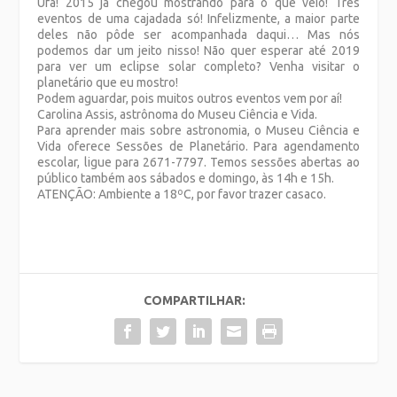
Ufa! 2015 já chegou mostrando para o que veio! Três
eventos de uma cajadada só! Infelizmente, a maior parte
deles não pôde ser acompanhada daqui… Mas nós
podemos dar um jeito nisso! Não quer esperar até 2019
para ver um eclipse solar completo? Venha visitar o
planetário que eu mostro!
Podem aguardar, pois muitos outros eventos vem por aí!
Carolina Assis, astrônoma do Museu Ciência e Vida.
Para aprender mais sobre astronomia, o Museu Ciência e
Vida oferece Sessões de Planetário. Para agendamento
escolar, ligue para 2671-7797. Temos sessões abertas ao
público também aos sábados e domingo, às 14h e 15h.
ATENÇÃO: Ambiente a 18ºC, por favor trazer casaco.
COMPARTILHAR: