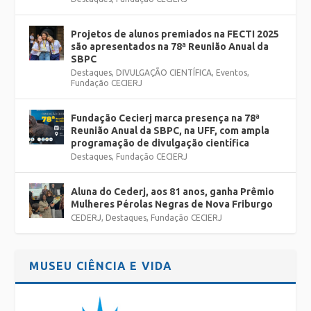
Projetos de alunos premiados na FECTI 2025
são apresentados na 78ª Reunião Anual da
SBPC
Destaques
,
DIVULGAÇÃO CIENTÍFICA
,
Eventos
,
Fundação CECIERJ
Fundação Cecierj marca presença na 78ª
Reunião Anual da SBPC, na UFF, com ampla
programação de divulgação científica
Destaques
,
Fundação CECIERJ
Aluna do Cederj, aos 81 anos, ganha Prêmio
Mulheres Pérolas Negras de Nova Friburgo
CEDERJ
,
Destaques
,
Fundação CECIERJ
MUSEU CIÊNCIA E VIDA