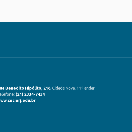
ua Benedito Hipólito, 216
, Cidade Nova, 11º andar
elefone:
(21) 2334-7434
ww.cecierj.edu.br