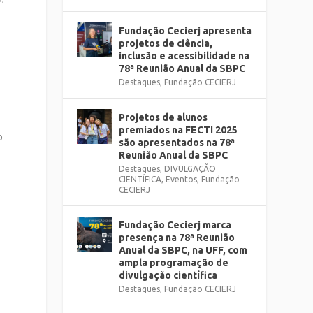
Fundação Cecierj apresenta
projetos de ciência,
inclusão e acessibilidade na
78ª Reunião Anual da SBPC
Destaques
,
Fundação CECIERJ
Projetos de alunos
premiados na FECTI 2025
o
são apresentados na 78ª
Reunião Anual da SBPC
Destaques
,
DIVULGAÇÃO
CIENTÍFICA
,
Eventos
,
Fundação
CECIERJ
Fundação Cecierj marca
presença na 78ª Reunião
Anual da SBPC, na UFF, com
ampla programação de
divulgação científica
Destaques
,
Fundação CECIERJ