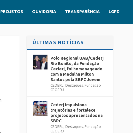
PROJETOS
OUVIDORIA
TRANSPARÊNCIA
LGPD
ÚLTIMAS NOTÍCIAS
Polo Regional UAB/Cederj
Rio Bonito, da Fundação
Cecierj, foi homenageado
com a Medalha Milton
Santos pela SBPC Jovem
CEDERJ
,
Destaques
,
Fundação
CECIERJ
m
Cederj impulsiona
trajetórias e fortalece
projetos apresentados na
SBPC
s
CEDERJ
,
Destaques
,
Fundação
CECIERJ
,