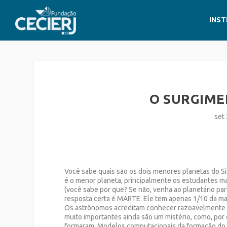
INST
O SURGIME
set
Você sabe quais são os dois menores planetas do Si
é o menor planeta, principalmente os estudantes ma
(você sabe por que? Se não, venha ao planetário pa
resposta certa é MARTE. Ele tem apenas 1/10 da ma
Os astrônomos acreditam conhecer razoavelmente 
muito importantes ainda são um mistério, como, po
formaram. Modelos computacionais da formação do s