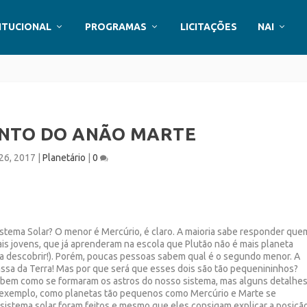
ITUCIONAL
PROGRAMAS
LICITAÇÕES
NAI
NTO DO ANÃO MARTE
 26, 2017
|
Planetário
|
0
stema Solar? O menor é Mercúrio, é claro. A maioria sabe responder que
is jovens, que já aprenderam na escola que Plutão não é mais planeta
ra descobrir!). Porém, poucas pessoas sabem qual é o segundo menor. A
ssa da Terra! Mas por que será que esses dois são tão pequenininhos?
bem como se formaram os astros do nosso sistema, mas alguns detalhe
r exemplo, como planetas tão pequenos como Mercúrio e Marte se
istema solar foram feitos e mesmo que eles consigam explicar a posição