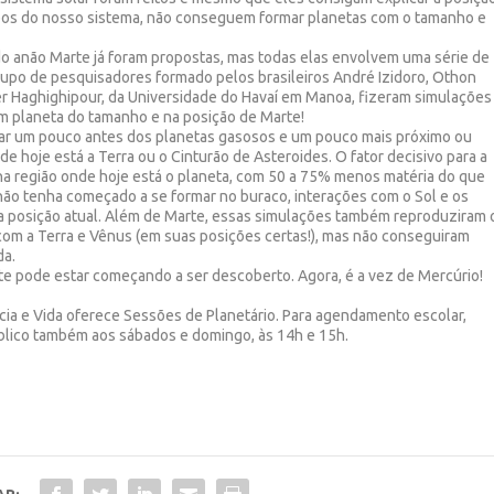
rpos do nosso sistema, não conseguem formar planetas com o tamanho e
do anão Marte já foram propostas, mas todas elas envolvem uma série de
upo de pesquisadores formado pelos brasileiros André Izidoro, Othon
r Haghighipour, da Universidade do Havaí em Manoa, fizeram simulações
m planeta do tamanho e na posição de Marte!
mar um pouco antes dos planetas gasosos e um pouco mais próximo ou
nde hoje está a Terra ou o Cinturão de Asteroides. O fator decisivo para a
na região onde hoje está o planeta, com 50 a 75% menos matéria do que
não tenha começado a se formar no buraco, interações com o Sol e os
 a posição atual. Além de Marte, essas simulações também reproduziram 
com a Terra e Vênus (em suas posições certas!), mas não conseguiram
da.
e pode estar começando a ser descoberto. Agora, é a vez de Mercúrio!
ia e Vida oferece Sessões de Planetário. Para agendamento escolar,
blico também aos sábados e domingo, às 14h e 15h.