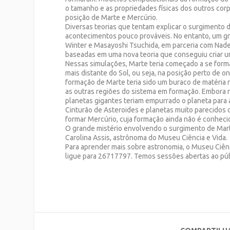
o tamanho e as propriedades físicas dos outros co
posição de Marte e Mercúrio.
Diversas teorias que tentam explicar o surgimento 
acontecimentos pouco prováveis. No entanto, um gr
Winter e Masayoshi Tsuchida, em parceria com Nade
baseadas em uma nova teoria que conseguiu criar u
Nessas simulações, Marte teria começado a se for
mais distante do Sol, ou seja, na posição perto de o
formação de Marte teria sido um buraco de matéria 
as outras regiões do sistema em formação. Embora 
planetas gigantes teriam empurrado o planeta para
Cinturão de Asteroides e planetas muito parecidos 
formar Mercúrio, cuja formação ainda não é conheci
O grande mistério envolvendo o surgimento de Mart
Carolina Assis, astrônoma do Museu Ciência e Vida.
Para aprender mais sobre astronomia, o Museu Ciênc
ligue para 2671­7797. Temos sessões abertas ao pú