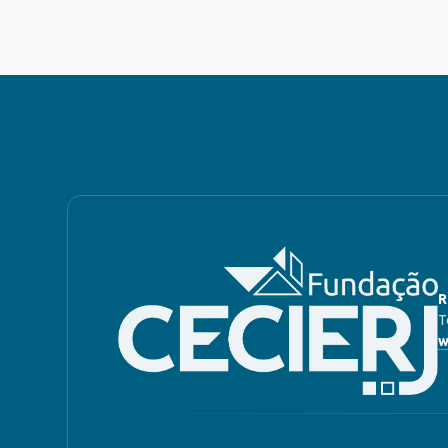
R
T
w