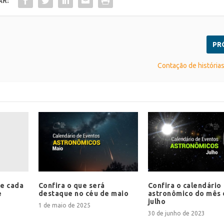
AR:
PR
Contação de históri
e cada
Confira o que será
Confira o calendário
e
destaque no céu de maio
astronômico do mês
julho
1 de maio de 2025
30 de junho de 2023