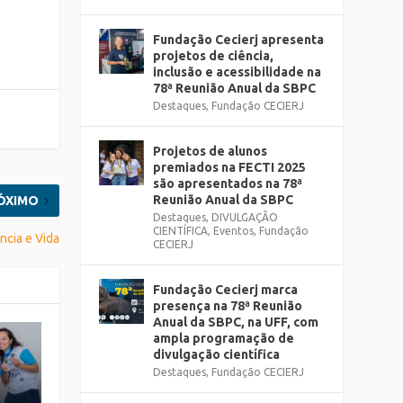
Fundação Cecierj apresenta
projetos de ciência,
inclusão e acessibilidade na
78ª Reunião Anual da SBPC
Destaques
,
Fundação CECIERJ
Projetos de alunos
premiados na FECTI 2025
são apresentados na 78ª
Reunião Anual da SBPC
ÓXIMO
Destaques
,
DIVULGAÇÃO
CIENTÍFICA
,
Eventos
,
Fundação
ncia e Vida
CECIERJ
Fundação Cecierj marca
presença na 78ª Reunião
Anual da SBPC, na UFF, com
ampla programação de
divulgação científica
Destaques
,
Fundação CECIERJ