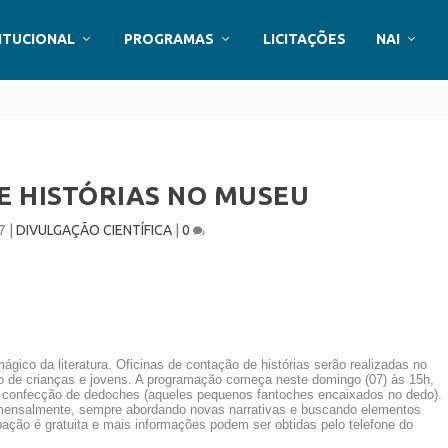
ITUCIONAL
PROGRAMAS
LICITAÇÕES
NAI
E HISTÓRIAS NO MUSEU
7
|
DIVULGAÇÃO CIENTÍFICA
|
0
ico da literatura. Oficinas de contação de histórias serão realizadas no
ão de crianças e jovens. A programação começa neste domingo (07) às 15h,
 da confecção de dedoches (aqueles pequenos fantoches encaixados no dedo).
 mensalmente, sempre abordando novas narrativas e buscando elementos
cipação é gratuita e mais informações podem ser obtidas pelo telefone do