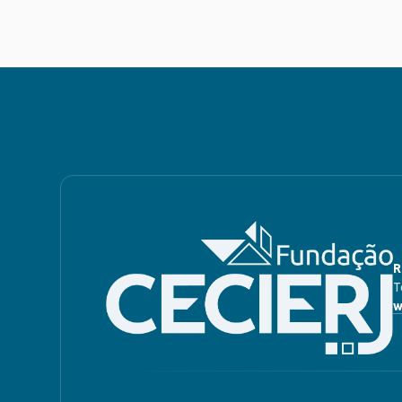
R
T
w