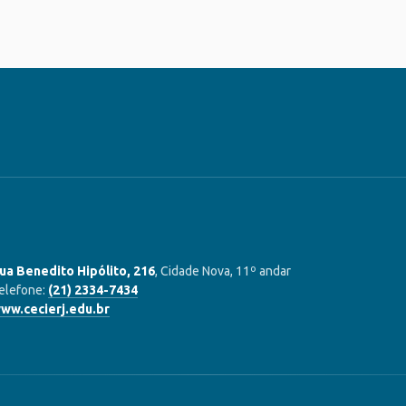
ua Benedito Hipólito, 216
, Cidade Nova, 11º andar
elefone:
(21) 2334-7434
ww.cecierj.edu.br