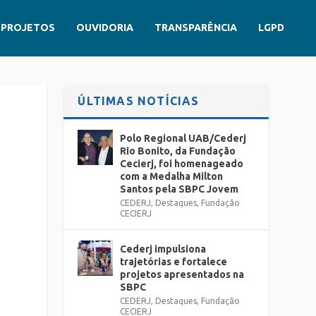
PROJETOS
OUVIDORIA
TRANSPARÊNCIA
LGPD
ÚLTIMAS NOTÍCIAS
Polo Regional UAB/Cederj
Rio Bonito, da Fundação
Cecierj, foi homenageado
com a Medalha Milton
Santos pela SBPC Jovem
CEDERJ
,
Destaques
,
Fundação
CECIERJ
Cederj impulsiona
trajetórias e fortalece
projetos apresentados na
SBPC
CEDERJ
,
Destaques
,
Fundação
CECIERJ