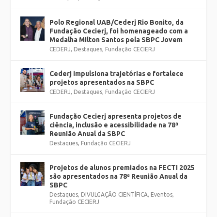
Polo Regional UAB/Cederj Rio Bonito, da
Fundação Cecierj, foi homenageado com a
Medalha Milton Santos pela SBPC Jovem
CEDERJ
,
Destaques
,
Fundação CECIERJ
Cederj impulsiona trajetórias e fortalece
projetos apresentados na SBPC
CEDERJ
,
Destaques
,
Fundação CECIERJ
Fundação Cecierj apresenta projetos de
ciência, inclusão e acessibilidade na 78ª
Reunião Anual da SBPC
Destaques
,
Fundação CECIERJ
Projetos de alunos premiados na FECTI 2025
são apresentados na 78ª Reunião Anual da
SBPC
Destaques
,
DIVULGAÇÃO CIENTÍFICA
,
Eventos
,
Fundação CECIERJ