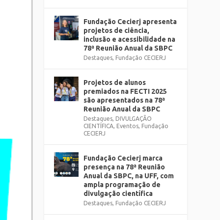
Fundação Cecierj apresenta
projetos de ciência,
inclusão e acessibilidade na
78ª Reunião Anual da SBPC
Destaques
,
Fundação CECIERJ
Projetos de alunos
premiados na FECTI 2025
são apresentados na 78ª
Reunião Anual da SBPC
Destaques
,
DIVULGAÇÃO
CIENTÍFICA
,
Eventos
,
Fundação
CECIERJ
Fundação Cecierj marca
presença na 78ª Reunião
Anual da SBPC, na UFF, com
ampla programação de
divulgação científica
Destaques
,
Fundação CECIERJ