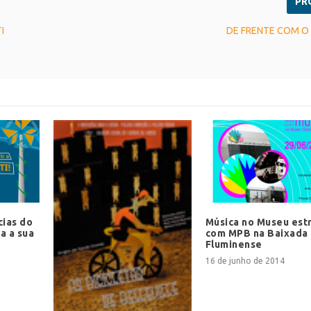
PR
TI
DE FRENTE COM O 
cias do
Música no Museu est
a a sua
com MPB na Baixada
Fluminense
16 de junho de 2014