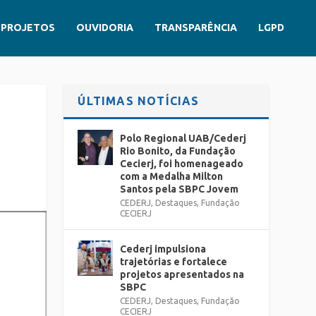
PROJETOS
OUVIDORIA
TRANSPARÊNCIA
LGPD
ÚLTIMAS NOTÍCIAS
Polo Regional UAB/Cederj
Rio Bonito, da Fundação
Cecierj, foi homenageado
com a Medalha Milton
Santos pela SBPC Jovem
CEDERJ
,
Destaques
,
Fundação
CECIERJ
Cederj impulsiona
trajetórias e fortalece
projetos apresentados na
SBPC
CEDERJ
,
Destaques
,
Fundação
CECIERJ