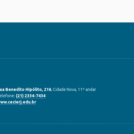
ua Benedito Hipólito, 216
, Cidade Nova, 11º andar
elefone:
(21) 2334-7434
ww.cecierj.edu.br