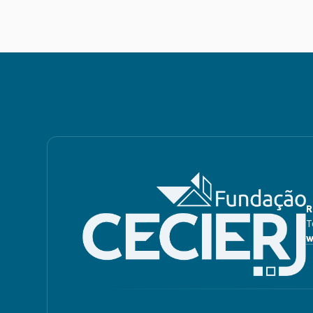
R
T
w