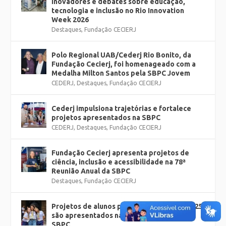
inovadores e debates sobre educação,
tecnologia e inclusão no Rio Innovation
Week 2026
Destaques
,
Fundação CECIERJ
Polo Regional UAB/Cederj Rio Bonito, da
Fundação Cecierj, foi homenageado com a
Medalha Milton Santos pela SBPC Jovem
CEDERJ
,
Destaques
,
Fundação CECIERJ
Cederj impulsiona trajetórias e fortalece
projetos apresentados na SBPC
CEDERJ
,
Destaques
,
Fundação CECIERJ
Fundação Cecierj apresenta projetos de
ciência, inclusão e acessibilidade na 78ª
Reunião Anual da SBPC
Destaques
,
Fundação CECIERJ
Projetos de alunos premiados na FECTI 2025
são apresentados na 78ª Reunião Anual da
SBPC