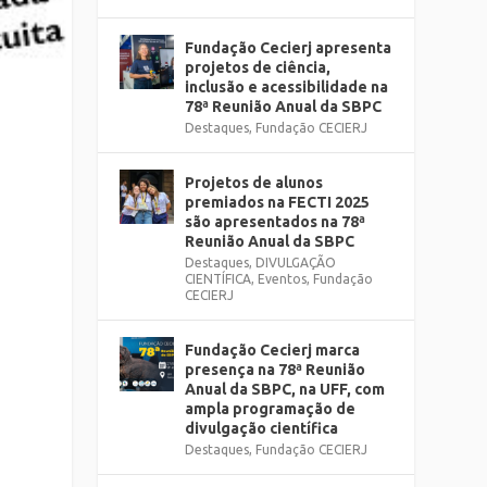
Fundação Cecierj apresenta
projetos de ciência,
inclusão e acessibilidade na
78ª Reunião Anual da SBPC
Destaques
,
Fundação CECIERJ
Projetos de alunos
premiados na FECTI 2025
são apresentados na 78ª
Reunião Anual da SBPC
Destaques
,
DIVULGAÇÃO
CIENTÍFICA
,
Eventos
,
Fundação
CECIERJ
Fundação Cecierj marca
presença na 78ª Reunião
Anual da SBPC, na UFF, com
ampla programação de
divulgação científica
Destaques
,
Fundação CECIERJ