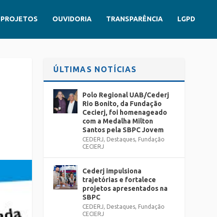
PROJETOS
OUVIDORIA
TRANSPARÊNCIA
LGPD
ÚLTIMAS NOTÍCIAS
Polo Regional UAB/Cederj
Rio Bonito, da Fundação
Cecierj, foi homenageado
com a Medalha Milton
Santos pela SBPC Jovem
CEDERJ
,
Destaques
,
Fundação
CECIERJ
Cederj impulsiona
trajetórias e fortalece
projetos apresentados na
SBPC
CEDERJ
,
Destaques
,
Fundação
CECIERJ