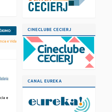
CINECLUBE CECIERJ
ÓXIMO
cia e Vida
CANAL EUREKA
cia e