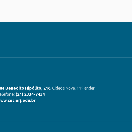
ua Benedito Hipólito, 216
, Cidade Nova, 11º andar
elefone:
(21) 2334-7434
ww.cecierj.edu.br