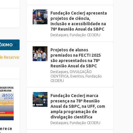
Fundação Cecierj apresenta
projetos de ciência,
inclusão e acessibilidade na
78ª Reunião Anual da SBPC
Destaques
,
Fundação CECIERJ
ÓXIMO
Projetos de alunos
premiados na FECTI 2025
e Reserva:
são apresentados na 78ª
Reunião Anual da SBPC
Destaques
,
DIVULGAÇÃO
CIENTÍFICA
,
Eventos
,
Fundação
CECIERJ
Fundação Cecierj marca
presença na 78ª Reunião
Anual da SBPC, na UFF, com
ampla programação de
divulgação científica
Destaques
,
Fundação CECIERJ
ferece