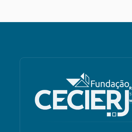
R
T
w