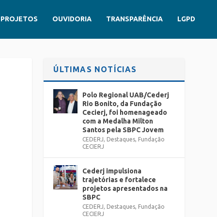
PROJETOS
OUVIDORIA
TRANSPARÊNCIA
LGPD
ÚLTIMAS NOTÍCIAS
Polo Regional UAB/Cederj
Rio Bonito, da Fundação
Cecierj, foi homenageado
com a Medalha Milton
Santos pela SBPC Jovem
CEDERJ
,
Destaques
,
Fundação
CECIERJ
Cederj impulsiona
trajetórias e fortalece
projetos apresentados na
SBPC
CEDERJ
,
Destaques
,
Fundação
CECIERJ