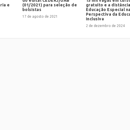
do edital CEDERJ/UAB
15 mil vagas em curs
ria e
(01/2021) para seleção de
gratuito e a distânci
bolsistas
Educação Especial n
Perspectiva da Educ
17 de agosto de 2021
Inclusiva
2 de dezembro de 2024