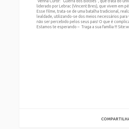
Venha Curtir: “Guerra dos Botões”, que trata do un
liderado por Lebrac (Vincent Bres), que vivem em pé 
Esse filme, trata-se de uma batalha tradicional, rea
lealdade, utilizando-se dos meios necessários para
não ser percebido pelos seus pais! O que é compli
Estamos te esperando – Traga a sua família !!! Sit
COMPARTILH