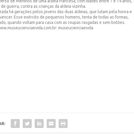
iverso de Meninos de uma aldeia francesa, com idades entre 7 e 14 anos,
de guerra, contra as crianças da aldeia vizinha.
lizada há gerações pelos jovens das duas aldeias, que lutam pela honra e
 vencer. Esse exército de pequenos homens, tenta de todas as formas,
cado, quando voltam para casa com as roupas rasgadas e sem botões.
e:www.museucienciaevida.com.br: museucienciaevida
AR: