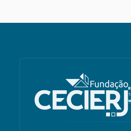
R
T
w