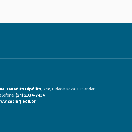
ua Benedito Hipólito, 216
, Cidade Nova, 11º andar
elefone:
(21) 2334-7434
ww.cecierj.edu.br