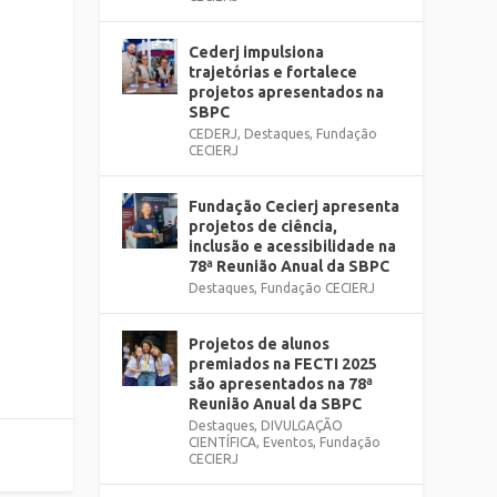
Cederj impulsiona
trajetórias e fortalece
projetos apresentados na
SBPC
CEDERJ
,
Destaques
,
Fundação
CECIERJ
Fundação Cecierj apresenta
projetos de ciência,
inclusão e acessibilidade na
78ª Reunião Anual da SBPC
Destaques
,
Fundação CECIERJ
Projetos de alunos
premiados na FECTI 2025
são apresentados na 78ª
Reunião Anual da SBPC
Destaques
,
DIVULGAÇÃO
CIENTÍFICA
,
Eventos
,
Fundação
CECIERJ