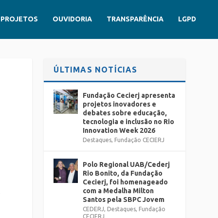
PROJETOS
OUVIDORIA
TRANSPARÊNCIA
LGPD
ÚLTIMAS NOTÍCIAS
Fundação Cecierj apresenta
projetos inovadores e
debates sobre educação,
tecnologia e inclusão no Rio
Innovation Week 2026
Destaques
,
Fundação CECIERJ
Polo Regional UAB/Cederj
Rio Bonito, da Fundação
Cecierj, foi homenageado
com a Medalha Milton
e
Santos pela SBPC Jovem
CEDERJ
,
Destaques
,
Fundação
CECIERJ