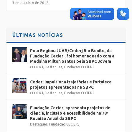
3 de outubro de 2012
ÚLTIMAS NOTÍCIAS
Polo Regional UAB/Cederj Rio Bonito, da
Fundação Cecierj, foi homenageado com a
Medalha Milton Santos pela SBPC Jovem
CEDERJ
,
Destaques
,
Fundação CECIERJ
Cederj impulsiona trajetórias e fortalece
projetos apresentados na SBPC
CEDERJ
,
Destaques
,
Fundação CECIERJ
Fundação Cecierj apresenta projetos de
ciência, inclusão e acessibilidade na 78ª
Reunião Anual da SBPC
Destaques
,
Fundação CECIERJ