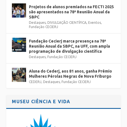
Projetos de alunos premiados na FECTI 2025
são apresentados na 78ª Reunião Anual da
SBPC
Destaques
,
DIVULGAÇÃO CIENTÍFICA
,
Eventos
,
Fundação CECIERJ
Fundação Cecierj marca presença na 78ª
Reunião Anual da SBPC, na UFF, com ampla
programação de divulgação científica
Destaques
,
Fundação CECIERJ
Aluna do Cederj, aos 81 anos, ganha Prêmio
Mulheres Pérolas Negras de Nova Friburgo
CEDERJ
,
Destaques
,
Fundação CECIERJ
MUSEU CIÊNCIA E VIDA