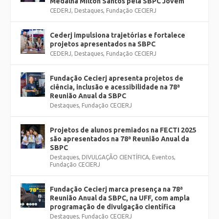
Medalha Milton Santos pela SBPC Jovem
CEDERJ
,
Destaques
,
Fundação CECIERJ
Cederj impulsiona trajetórias e fortalece
projetos apresentados na SBPC
CEDERJ
,
Destaques
,
Fundação CECIERJ
Fundação Cecierj apresenta projetos de
ciência, inclusão e acessibilidade na 78ª
Reunião Anual da SBPC
Destaques
,
Fundação CECIERJ
Projetos de alunos premiados na FECTI 2025
são apresentados na 78ª Reunião Anual da
SBPC
Destaques
,
DIVULGAÇÃO CIENTÍFICA
,
Eventos
,
Fundação CECIERJ
Fundação Cecierj marca presença na 78ª
Reunião Anual da SBPC, na UFF, com ampla
programação de divulgação científica
Destaques
,
Fundação CECIERJ