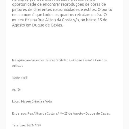
oportunidade de encontrar reproduções de obras de
pintores de diferentes nacionalidades e estilos. O ponto
em comum é que todos os quadros retratam o céu. O
museu fica na Rua Aílton da Costa s/n, no bairro 25 de
Agosto em Duque de Caxias.
Inauguração das expos: Sustentabilidade – O que é isso? e Céu dos
Artistas
30 de abril
Às 10h
Local: Museu Ciência e Vida
Endereço: Rua Aílton da Costa, s/nº – 25 de Agosto – Duque de Caxias.
Telefone: 2671-7797