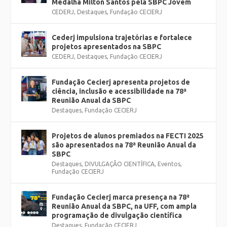
Medalha Milton Santos pela SBPC Jovem
CEDERJ
,
Destaques
,
Fundação CECIERJ
Cederj impulsiona trajetórias e fortalece
projetos apresentados na SBPC
CEDERJ
,
Destaques
,
Fundação CECIERJ
Fundação Cecierj apresenta projetos de
ciência, inclusão e acessibilidade na 78ª
Reunião Anual da SBPC
Destaques
,
Fundação CECIERJ
Projetos de alunos premiados na FECTI 2025
são apresentados na 78ª Reunião Anual da
SBPC
Destaques
,
DIVULGAÇÃO CIENTÍFICA
,
Eventos
,
Fundação CECIERJ
Fundação Cecierj marca presença na 78ª
Reunião Anual da SBPC, na UFF, com ampla
programação de divulgação científica
Destaques
,
Fundação CECIERJ