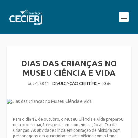
DIAS DAS CRIANÇAS NO
MUSEU CIÊNCIA E VIDA
out 4, 2011
|
DIVULGAÇÃO CIENTÍFICA
|
0
Para o dia 12 de outubro, o Museu Ciência e Vida preparou
uma programação especial em comemoração ao Dia das
Crianças. As atividades incluem contação de história com
personagens em quadrinhos e uma oficina com o tema