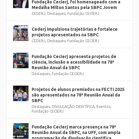
Fundação Cecierj, foi homenageado com a
Medalha Milton Santos pela SBPC Jovem
CEDERJ
,
Destaques
,
Fundação CECIERJ
Cederj impulsiona trajetórias e fortalece
projetos apresentados na SBPC
CEDERJ
,
Destaques
,
Fundação CECIERJ
Fundação Cecierj apresenta projetos de
ciência, inclusão e acessibilidade na 78ª
Reunião Anual da SBPC
Destaques
,
Fundação CECIERJ
Projetos de alunos premiados na FECTI 2025
são apresentados na 78ª Reunião Anual da
SBPC
Destaques
,
DIVULGAÇÃO CIENTÍFICA
,
Eventos
,
Fundação CECIERJ
Fundação Cecierj marca presença na 78ª
Reunião Anual da SBPC, na UFF, com ampla
programação de divulgação científica