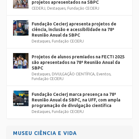
projetos apresentados na SBPC
CEDERJ
,
Destaques
,
Fundação CECIERJ
Fundação Cecierj apresenta projetos de
ciência, inclusão e acessibilidade na 78ª
Reunião Anual da SBPC
Destaques
,
Fundação CECIERJ
Projetos de alunos premiados na FECTI 2025
são apresentados na 78ª Reunião Anual da
SBPC
Destaques
,
DIVULGAÇÃO CIENTÍFICA
,
Eventos
,
Fundação CECIERJ
Fundação Cecierj marca presença na 78ª
Reunião Anual da SBPC, na UFF, com ampla
programação de divulgação científica
Destaques
,
Fundação CECIERJ
MUSEU CIÊNCIA E VIDA