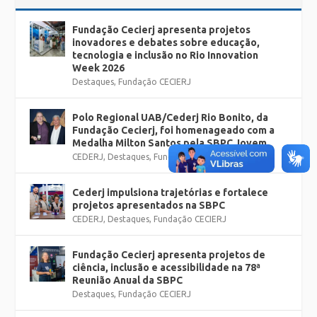
Fundação Cecierj apresenta projetos
inovadores e debates sobre educação,
tecnologia e inclusão no Rio Innovation
Week 2026
Destaques
,
Fundação CECIERJ
Polo Regional UAB/Cederj Rio Bonito, da
Fundação Cecierj, foi homenageado com a
Medalha Milton Santos pela SBPC Jovem
CEDERJ
,
Destaques
,
Fundação CECIERJ
Cederj impulsiona trajetórias e fortalece
projetos apresentados na SBPC
CEDERJ
,
Destaques
,
Fundação CECIERJ
Fundação Cecierj apresenta projetos de
ciência, inclusão e acessibilidade na 78ª
Reunião Anual da SBPC
Destaques
,
Fundação CECIERJ