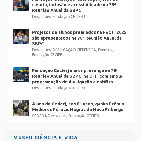
ciência, inclusão e acessibilidade na 78ª
Reunião Anual da SBPC
Destaques
,
Fundação CECIERJ
Projetos de alunos premiados na FECTI 2025
são apresentados na 78ª Reunião Anual da
SBPC
Destaques
,
DIVULGAÇÃO CIENTÍFICA
,
Eventos
,
Fundação CECIERJ
Fundação Cecierj marca presença na 78ª
Reunião Anual da SBPC, na UFF, com ampla
programação de divulgação científica
Destaques
,
Fundação CECIERJ
Aluna do Cederj, aos 81 anos, ganha Prêmio
Mulheres Pérolas Negras de Nova Friburgo
CEDERJ
,
Destaques
,
Fundação CECIERJ
MUSEU CIÊNCIA E VIDA