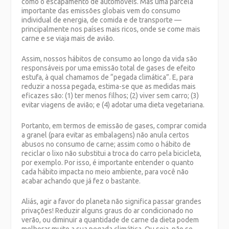
como o escapamento de automóveis. Mas uma parcela
importante das emissões globais vem do consumo
individual de energia, de comida e de transporte —
principalmente nos países mais ricos, onde se come mais
carne e se viaja mais de avião.
Assim, nossos hábitos de consumo ao longo da vida são
responsáveis por uma emissão total de gases de efeito
estufa, à qual chamamos de “pegada climática”. E, para
reduzir a nossa pegada, estima-se que as medidas mais
eficazes são: (1) ter menos filhos; (2) viver sem carro; (3)
evitar viagens de avião; e (4) adotar uma dieta vegetariana.
Portanto, em termos de emissão de gases, comprar comida
a granel (para evitar as embalagens) não anula certos
abusos no consumo de carne; assim como o hábito de
reciclar o lixo não substitui a troca do carro pela bicicleta,
por exemplo. Por isso, é importante entender o quanto
cada hábito impacta no meio ambiente, para você não
acabar achando que já fez o bastante.
Aliás, agir a favor do planeta não significa passar grandes
privações! Reduzir alguns graus do ar condicionado no
verão, ou diminuir a quantidade de carne da dieta podem