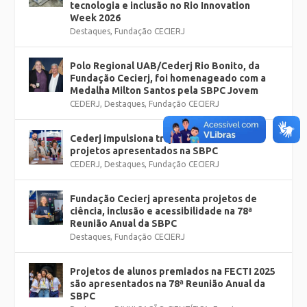
tecnologia e inclusão no Rio Innovation
Week 2026
Destaques
,
Fundação CECIERJ
Polo Regional UAB/Cederj Rio Bonito, da
Fundação Cecierj, foi homenageado com a
Medalha Milton Santos pela SBPC Jovem
CEDERJ
,
Destaques
,
Fundação CECIERJ
Cederj impulsiona trajetórias e fortalece
projetos apresentados na SBPC
CEDERJ
,
Destaques
,
Fundação CECIERJ
Fundação Cecierj apresenta projetos de
ciência, inclusão e acessibilidade na 78ª
Reunião Anual da SBPC
Destaques
,
Fundação CECIERJ
Projetos de alunos premiados na FECTI 2025
são apresentados na 78ª Reunião Anual da
SBPC