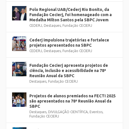
Polo Regional UAB/Cederj Rio Bonito, da
Fundação Cecierj, foi homenageado com a
Medalha Milton Santos pela SBPC Jovem
CEDERJ
,
Destaques
,
Fundação CECIERJ
Cederj impulsiona trajetórias e fortalece
projetos apresentados na SBPC
CEDERJ
,
Destaques
,
Fundação CECIERJ
Fundação Cecierj apresenta projetos de
ciência, inclusão e acessibilidade na 78ª
Reunião Anual da SBPC
Destaques
,
Fundação CECIERJ
Projetos de alunos premiados na FECTI 2025
são apresentados na 78ª Reunião Anual da
SBPC
Destaques
,
DIVULGAÇÃO CIENTÍFICA
,
Eventos
,
Fundação CECIERJ