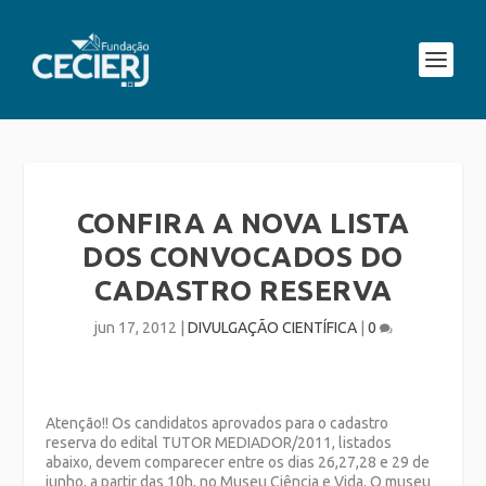
CONFIRA A NOVA LISTA
DOS CONVOCADOS DO
CADASTRO RESERVA
jun 17, 2012
|
DIVULGAÇÃO CIENTÍFICA
|
0
Atenção!! Os candidatos aprovados para o cadastro
reserva do edital TUTOR MEDIADOR/2011, listados
abaixo, devem comparecer entre os dias 26,27,28 e 29 de
junho, a partir das 10h, no Museu Ciência e Vida. O museu