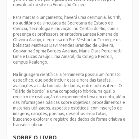
download no site da Fundação Cecierj.
Para marcar o lançamento, haverá uma cerimônia, às 14h,
no auditório da vinculada da Secretaria de Estado de
Ciência, Tecnologia e Inovação, no Centro do Rio, com a
presença da professora orientadora Larissa Romana de
Oliveira Araujo, e egressa do Pré-Vestibular Cecierj, e os
bolsistas Matheus Davi Mendes Brandão de Oliveira,
Geovanna Sophia Borges Ananias, Maria Clara Peruchetti
Lima e Lucas Araújo Lima Amaral, do Colégio Pedro II,
campus Realengo.
Na linguagem científica, a ferramenta possui um formato
específico, que pode incluir data e hora das tarefas,
avaliações a cada tomada de dados, entre outros itens. O
“diário de bordo” é uma composição híbrida, na qual o
registro de realização do experimento leva em conta, além
das informações básicas sobre objetivos, procedimentos e
materiais utilizados, aspectos estéticos, com inserção de
imagens, canções, poemas, desenhos e/ou fotos,
buscando explorar o registro dos dados de forma criativa e
transdisciplinar.
SOBRE O LIVRO