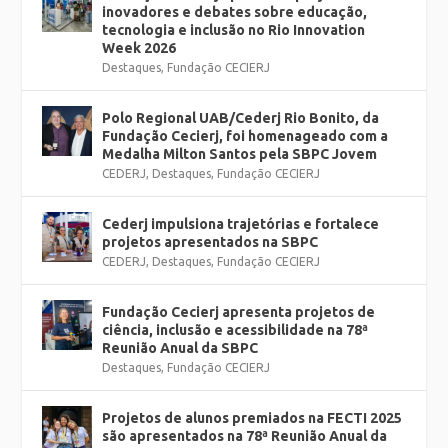
inovadores e debates sobre educação,
tecnologia e inclusão no Rio Innovation
Week 2026
Destaques
,
Fundação CECIERJ
Polo Regional UAB/Cederj Rio Bonito, da
Fundação Cecierj, foi homenageado com a
Medalha Milton Santos pela SBPC Jovem
CEDERJ
,
Destaques
,
Fundação CECIERJ
Cederj impulsiona trajetórias e fortalece
projetos apresentados na SBPC
CEDERJ
,
Destaques
,
Fundação CECIERJ
Fundação Cecierj apresenta projetos de
ciência, inclusão e acessibilidade na 78ª
Reunião Anual da SBPC
Destaques
,
Fundação CECIERJ
Projetos de alunos premiados na FECTI 2025
são apresentados na 78ª Reunião Anual da