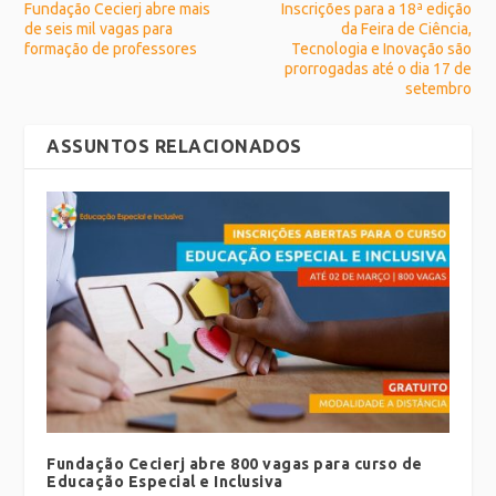
Fundação Cecierj abre mais
Inscrições para a 18ª edição
de seis mil vagas para
da Feira de Ciência,
formação de professores
Tecnologia e Inovação são
prorrogadas até o dia 17 de
setembro
ASSUNTOS RELACIONADOS
Fundação Cecierj abre 800 vagas para curso de
Educação Especial e Inclusiva