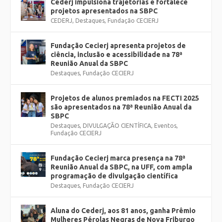
Cederj impulsiona trajetórias e fortalece
projetos apresentados na SBPC
CEDERJ
,
Destaques
,
Fundação CECIERJ
Fundação Cecierj apresenta projetos de
ciência, inclusão e acessibilidade na 78ª
Reunião Anual da SBPC
Destaques
,
Fundação CECIERJ
Projetos de alunos premiados na FECTI 2025
são apresentados na 78ª Reunião Anual da
SBPC
Destaques
,
DIVULGAÇÃO CIENTÍFICA
,
Eventos
,
Fundação CECIERJ
Fundação Cecierj marca presença na 78ª
Reunião Anual da SBPC, na UFF, com ampla
programação de divulgação científica
Destaques
,
Fundação CECIERJ
Aluna do Cederj, aos 81 anos, ganha Prêmio
Mulheres Pérolas Negras de Nova Friburgo