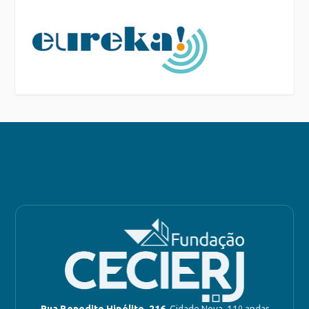
Rua Benedito Hipólito, 216
, Cidade Nova, 11º andar