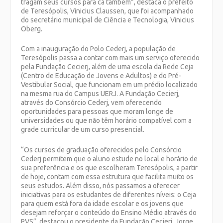
tragam seus cursos para cá também”, destaca o prefeito
de Teresópolis, Vinicius Claussen, que foi acompanhado
do secretário municipal de Ciência e Tecnologia, Vinicius
Oberg.
Com a inauguração do Polo Cederj, a população de
Teresópolis passa a contar com mais um serviço oferecido
pela Fundação Cecierj, além de uma escola da Rede Ceja
(Centro de Educação de Jovens e Adultos) e do Pré-
Vestibular Social, que funcionam em um prédio localizado
na mesma rua do Campus UERJ. A Fundação Cecierj,
através do Consórcio Cederj, vem oferecendo
oportunidades para pessoas que moram longe de
universidades ou que não têm horário compatível com a
grade curricular de um curso presencial.
“Os cursos de graduação oferecidos pelo Consórcio
Cederj permitem que o aluno estude no local e horário de
sua preferência e os que escolheram Teresópolis, a partir
de hoje, contam com essa estrutura que facilita muito os
seus estudos. Além disso, nós passamos a oferecer
iniciativas para os estudantes de diferentes níveis: o Ceja
para quem está fora da idade escolar e os jovens que
desejam reforçar o conteúdo do Ensino Médio através do
PVS”, destacou o presidente da Fundação Cecierj, Jorge