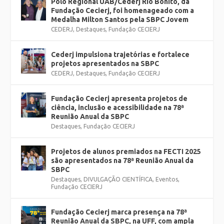
Polo Regional UAB/Cederj Rio Bonito, da
Fundação Cecierj, foi homenageado com a
Medalha Milton Santos pela SBPC Jovem
CEDERJ
,
Destaques
,
Fundação CECIERJ
Cederj impulsiona trajetórias e fortalece
projetos apresentados na SBPC
CEDERJ
,
Destaques
,
Fundação CECIERJ
Fundação Cecierj apresenta projetos de
ciência, inclusão e acessibilidade na 78ª
Reunião Anual da SBPC
Destaques
,
Fundação CECIERJ
Projetos de alunos premiados na FECTI 2025
são apresentados na 78ª Reunião Anual da
SBPC
Destaques
,
DIVULGAÇÃO CIENTÍFICA
,
Eventos
,
Fundação CECIERJ
Fundação Cecierj marca presença na 78ª
Reunião Anual da SBPC, na UFF, com ampla