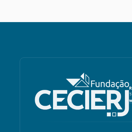
R
T
w