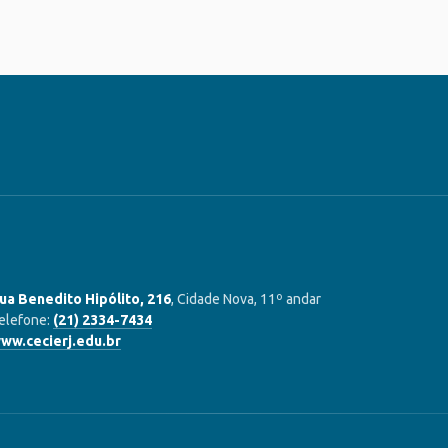
ua Benedito Hipólito, 216
, Cidade Nova, 11º andar
elefone:
(21) 2334-7434
ww.cecierj.edu.br