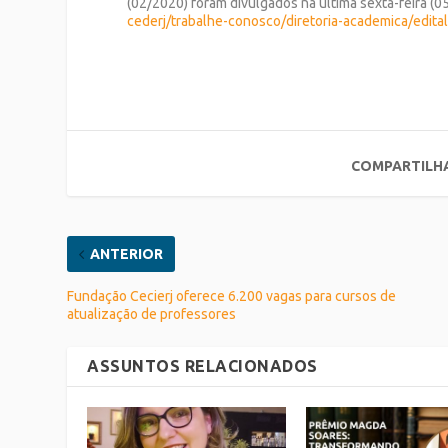
(02/2020) foram divulgados na última sexta-feira 
cederj/trabalhe-conosco/diretoria-academica/edita
COMPARTILH
ANTERIOR
Fundação Cecierj oferece 6.200 vagas para cursos de
atualização de professores
ASSUNTOS RELACIONADOS