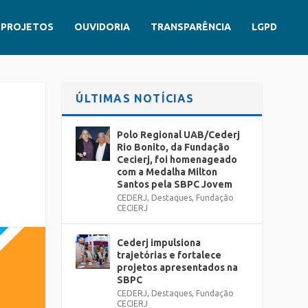
PROJETOS
OUVIDORIA
TRANSPARÊNCIA
LGPD
ÚLTIMAS NOTÍCIAS
Polo Regional UAB/Cederj
Rio Bonito, da Fundação
Cecierj, foi homenageado
com a Medalha Milton
Santos pela SBPC Jovem
CEDERJ
,
Destaques
,
Fundação
CECIERJ
Cederj impulsiona
trajetórias e fortalece
projetos apresentados na
SBPC
CEDERJ
,
Destaques
,
Fundação
CECIERJ