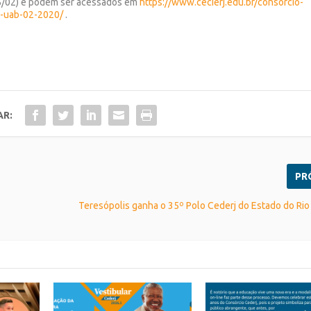
(05/02) e podem ser acessados em
https://www.cecierj.edu.br/consorcio-
l-uab-02-2020/
.
AR:
PR
Teresópolis ganha o 35º Polo Cederj do Estado do Rio