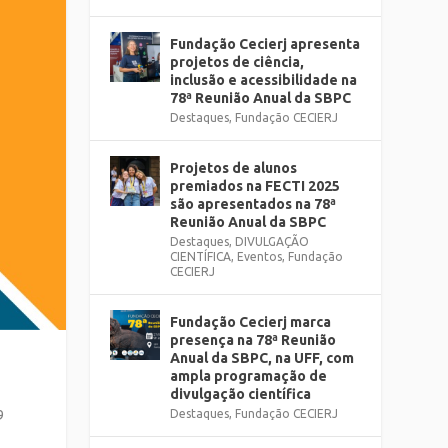
Fundação Cecierj apresenta
projetos de ciência,
inclusão e acessibilidade na
78ª Reunião Anual da SBPC
Destaques
,
Fundação CECIERJ
Projetos de alunos
premiados na FECTI 2025
são apresentados na 78ª
Reunião Anual da SBPC
Destaques
,
DIVULGAÇÃO
CIENTÍFICA
,
Eventos
,
Fundação
CECIERJ
Fundação Cecierj marca
presença na 78ª Reunião
Anual da SBPC, na UFF, com
ampla programação de
divulgação científica
Destaques
,
Fundação CECIERJ
9