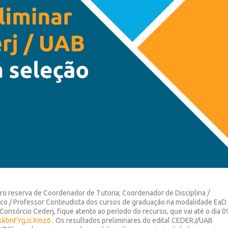
tro reserva de Coordenador de Tutoria; Coordenador de Disciplina /
tico / Professor Conteudista dos cursos de graduação na modalidade EaD
Consórcio Cederj, fique atento ao período do recurso, que vai até o dia 0
gXskbnFYgJcXmz6
. Os resultados preliminares do edital CEDERJ/UAB