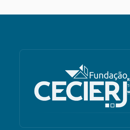
R
T
w