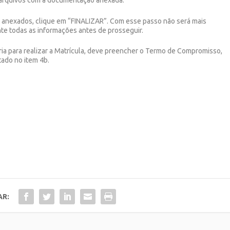
, arquivos com a documentação anexada.
 anexados, clique em “FINALIZAR”. Com esse passo não será mais
ente todas as informações antes de prosseguir.
a para realizar a Matrícula, deve preencher o Termo de Compromisso,
tado no item 4b.
AR: