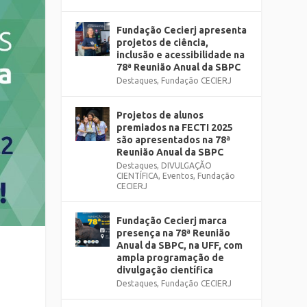
Fundação Cecierj apresenta
projetos de ciência,
inclusão e acessibilidade na
78ª Reunião Anual da SBPC
Destaques
,
Fundação CECIERJ
Projetos de alunos
premiados na FECTI 2025
são apresentados na 78ª
Reunião Anual da SBPC
Destaques
,
DIVULGAÇÃO
CIENTÍFICA
,
Eventos
,
Fundação
CECIERJ
Fundação Cecierj marca
presença na 78ª Reunião
Anual da SBPC, na UFF, com
ampla programação de
divulgação científica
Destaques
,
Fundação CECIERJ