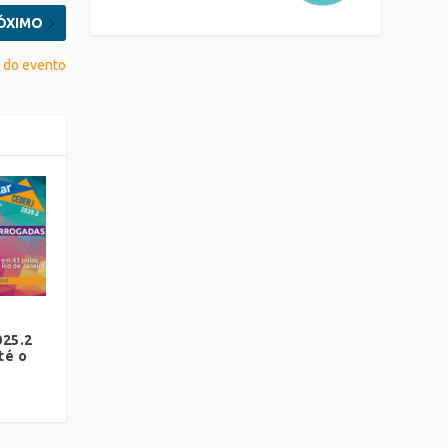
ÓXIMO
o do evento
025.2
té o