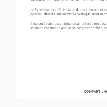
sua Matrícula: dados pessoais, dados do vestibular
Após realizar a conferência de dados e documentos
possível alterar a sua matrícula, verifique atentam
Caso você não possua toda documentação necessári
assinar e escanear e anexar no campo específico, ci
COMPARTILH