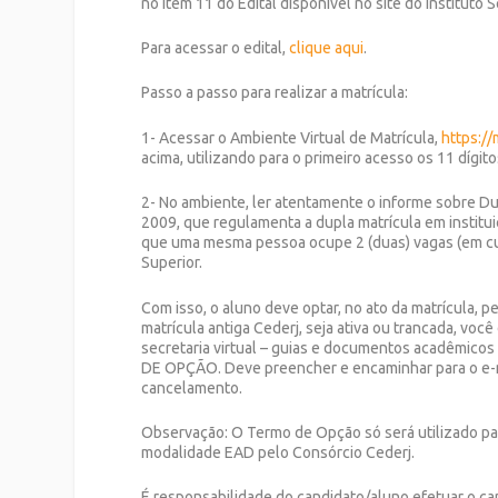
no item 11 do Edital disponível no site do Instituto 
Para acessar o edital,
clique aqui
.
Passo a passo para realizar a matrícula:
1- Acessar o Ambiente Virtual de Matrícula,
https://
acima, utilizando para o primeiro acesso os 11 dígi
2- No ambiente, ler atentamente o informe sobre Du
2009, que regulamenta a dupla matrícula em institui
que uma mesma pessoa ocupe 2 (duas) vagas (em cu
Superior.
Com isso, o aluno deve optar, no ato da matrícula,
matrícula antiga Cederj, seja ativa ou trancada, vo
secretaria virtual – guias e documentos acadêmic
DE OPÇÃO. Deve preencher e encaminhar para o e-ma
cancelamento.
Observação: O Termo de Opção só será utilizado pa
modalidade EAD pelo Consórcio Cederj.
É responsabilidade do candidato/aluno efetuar o can