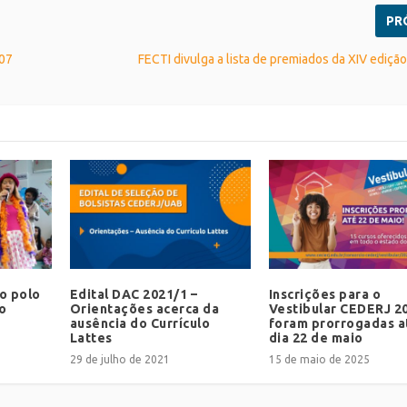
PR
 07
FECTI divulga a lista de premiados da XIV ediçã
o polo
Edital DAC 2021/1 –
Inscrições para o
o
Orientações acerca da
Vestibular CEDERJ 2
ausência do Currículo
foram prorrogadas a
Lattes
dia 22 de maio
29 de julho de 2021
15 de maio de 2025