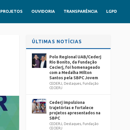
PROJETOS
OUVIDORIA
TRANSPARÊNCIA
LGPD
ÚLTIMAS NOTÍCIAS
Polo Regional UAB/Cederj
Rio Bonito, da Fundação
Cecierj, foi homenageado
com a Medalha Milton
Santos pela SBPC Jovem
CEDERJ
,
Destaques
,
Fundação
CECIERJ
Cederj impulsiona
trajetórias e fortalece
projetos apresentados na
SBPC
CEDERJ
,
Destaques
,
Fundação
CECIERJ