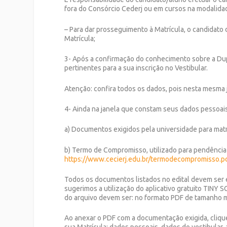
fora do Consórcio Cederj ou em cursos na modalidade
– Para dar prosseguimento à Matrícula, o candidato 
Matrícula;
3- Após a confirmação do conhecimento sobre a Dup
pertinentes para a sua inscrição no Vestibular.
Atenção: confira todos os dados, pois nesta mesma j
4- Ainda na janela que constam seus dados pessoai
a) Documentos exigidos pela universidade para matr
b) Termo de Compromisso, utilizado para pendênci
https://www.cecierj.edu.br/termodecompromisso.p
Todos os documentos listados no edital devem ser 
sugerimos a utilização do aplicativo gratuito TINY
do arquivo devem ser: no formato PDF de tamanho 
Ao anexar o PDF com a documentação exigida, cliq