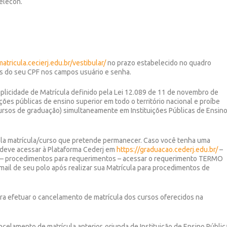
Selecon.
matricula.cecierj.edu.br/vestibular/
no prazo estabelecido no quadro
tos do seu CPF nos campos usuário e senha.
plicidade de Matrícula definido pela Lei 12.089 de 11 de novembro de
ções públicas de ensino superior em todo o território nacional e proíbe
rsos de graduação) simultaneamente em Instituições Públicas de Ensin
 pela matrícula/curso que pretende permanecer. Caso você tenha uma
cê deve acessar à Plataforma Cederj em
https://graduacao.cederj.edu.br/
–
os – procedimentos para requerimentos – acessar o requerimento TERMO
il de seu polo após realizar sua Matrícula para procedimentos de
ra efetuar o cancelamento de matrícula dos cursos oferecidos na
celamento de matrícula anterior, oriunda de Instituição de Ensino Públic