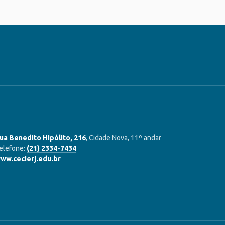
ua Benedito Hipólito, 216
, Cidade Nova, 11º andar
elefone:
(21) 2334-7434
ww.cecierj.edu.br