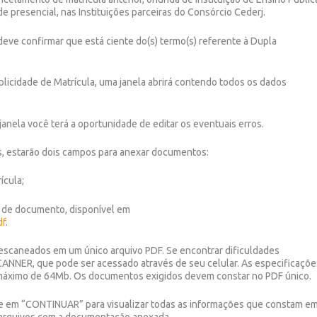
 presencial, nas Instituições parceiras do Consórcio Cederj.
deve confirmar que está ciente do(s) termo(s) referente à Dupla
licidade de Matrícula, uma janela abrirá contendo todos os dados
anela você terá a oportunidade de editar os eventuais erros.
s, estarão dois campos para anexar documentos:
ícula;
a de documento, disponível em
df
.
escaneados em um único arquivo PDF. Se encontrar dificuldades
 SCANNER, que pode ser acessado através de seu celular. As especificaçõe
máximo de 64Mb. Os documentos exigidos devem constar no PDF único.
ue em “CONTINUAR” para visualizar todas as informações que constam e