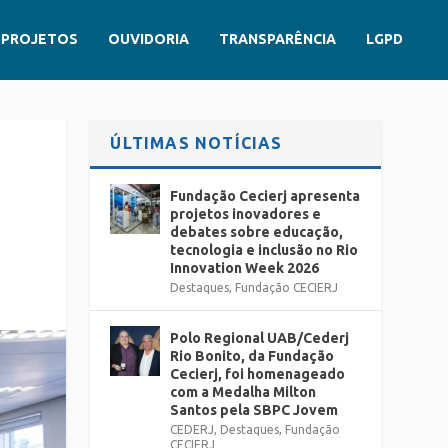
PROJETOS
OUVIDORIA
TRANSPARÊNCIA
LGPD
ÚLTIMAS NOTÍCIAS
Fundação Cecierj apresenta
projetos inovadores e
debates sobre educação,
tecnologia e inclusão no Rio
Innovation Week 2026
Destaques
,
Fundação CECIERJ
Polo Regional UAB/Cederj
Rio Bonito, da Fundação
Cecierj, foi homenageado
com a Medalha Milton
Santos pela SBPC Jovem
CEDERJ
,
Destaques
,
Fundação
CECIERJ