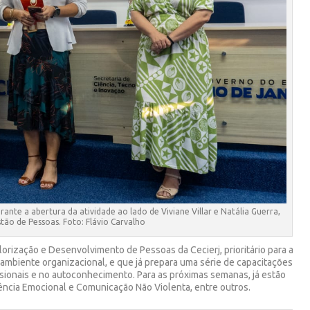
rante a abertura da atividade ao lado de Viviane Villar e Natália Guerra,
stão de Pessoas. Foto: Flávio Carvalho
orização e Desenvolvimento de Pessoas da Cecierj, prioritário para a
ambiente organizacional, e que já prepara uma série de capacitações
ionais e no autoconhecimento. Para as próximas semanas, já estão
ncia Emocional e Comunicação Não Violenta, entre outros.