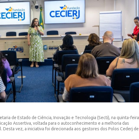
taria de Estado de Ciência, Inovação e Tecnologia (Secti), na quinta-feir
cação Assertiva, voltada para o autoconhecimento e a melhoria das
 Desta vez, a iniciativa foi direcionada aos gestores dos Polos Cederj de