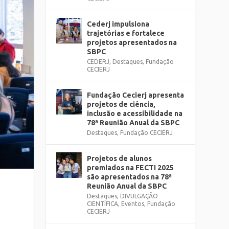
Cederj impulsiona
trajetórias e fortalece
projetos apresentados na
SBPC
CEDERJ
,
Destaques
,
Fundação
CECIERJ
Fundação Cecierj apresenta
projetos de ciência,
inclusão e acessibilidade na
78ª Reunião Anual da SBPC
Destaques
,
Fundação CECIERJ
Projetos de alunos
premiados na FECTI 2025
são apresentados na 78ª
Reunião Anual da SBPC
a
Destaques
,
DIVULGAÇÃO
CIENTÍFICA
,
Eventos
,
Fundação
CECIERJ