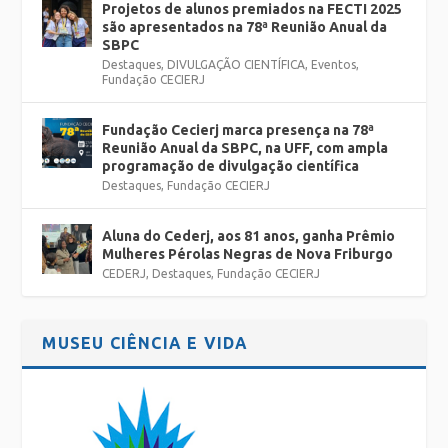
Projetos de alunos premiados na FECTI 2025
são apresentados na 78ª Reunião Anual da
SBPC
Destaques
,
DIVULGAÇÃO CIENTÍFICA
,
Eventos
,
Fundação CECIERJ
Fundação Cecierj marca presença na 78ª
Reunião Anual da SBPC, na UFF, com ampla
programação de divulgação científica
Destaques
,
Fundação CECIERJ
Aluna do Cederj, aos 81 anos, ganha Prêmio
Mulheres Pérolas Negras de Nova Friburgo
CEDERJ
,
Destaques
,
Fundação CECIERJ
MUSEU CIÊNCIA E VIDA