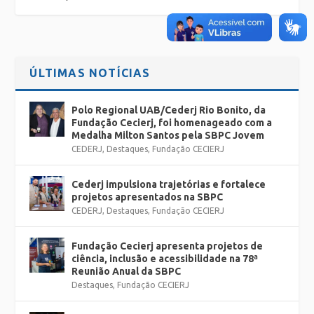
ÚLTIMAS NOTÍCIAS
Polo Regional UAB/Cederj Rio Bonito, da
Fundação Cecierj, foi homenageado com a
Medalha Milton Santos pela SBPC Jovem
CEDERJ
,
Destaques
,
Fundação CECIERJ
Cederj impulsiona trajetórias e fortalece
projetos apresentados na SBPC
CEDERJ
,
Destaques
,
Fundação CECIERJ
Fundação Cecierj apresenta projetos de
ciência, inclusão e acessibilidade na 78ª
Reunião Anual da SBPC
Destaques
,
Fundação CECIERJ