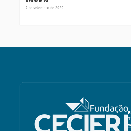
Acadêmica
9 de setembro de 2020
R
T
w