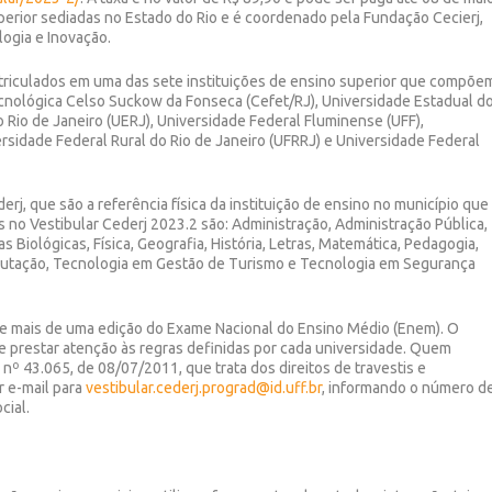
perior sediadas no Estado do Rio e é coordenado pela Fundação Cecierj,
logia e Inovação.
triculados em uma das sete instituições de ensino superior que compõe
cnológica Celso Suckow da Fonseca (Cefet/RJ), Universidade Estadual d
 Rio de Janeiro (UERJ), Universidade Federal Fluminense (UFF),
ersidade Federal Rural do Rio de Janeiro (UFRRJ) e Universidade Federal
rj, que são a referência física da instituição de ensino no município que
 no Vestibular Cederj 2023.2 são: Administração, Administração Pública,
 Biológicas, Física, Geografia, História, Letras, Matemática, Pedagogia,
utação, Tecnologia em Gestão de Turismo e Tecnologia em Segurança
e mais de uma edição do Exame Nacional do Ensino Médio (Enem). O
e prestar atenção às regras definidas por cada universidade. Quem
nº 43.065, de 08/07/2011, que trata dos direitos de travestis e
r e-mail para
vestibular.cederj.prograd@id.uff.br
, informando o número d
cial.