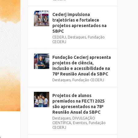
Cederj impulsiona
trajetórias e fortalece
projetos apresentados na
SBPC
CEDERJ
,
Destaques
,
Fundação
CECIERJ
Fundação Cecierj apresenta
projetos de ciência,
inclusão e acessibilidade na
78ª Reunião Anual da SBPC
Destaques
,
Fundação CECIERJ
Projetos de alunos
premiados na FECTI 2025
são apresentados na 78ª
Reunião Anual da SBPC
Destaques
,
DIVULGAÇÃO
CIENTÍFICA
,
Eventos
,
Fundação
e
CECIERJ
o.