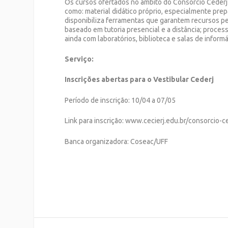
Os cursos ofertados no âmbito do Consórcio Cederj 
como: material didático próprio, especialmente pre
disponibiliza ferramentas que garantem recursos pe
baseado em tutoria presencial e a distância; proces
ainda com laboratórios, biblioteca e salas de informá
Serviço:
Inscrições abertas para o Vestibular Cederj
Período de inscrição: 10/04 a 07/05
Link para inscrição: www.cecierj.edu.br/consorcio-c
Banca organizadora: Coseac/UFF