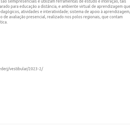
são semipresenciais e utilizam ferramentas de estudo e interação, tais
parado para educação a distância, e ambiente virtual de aprendizagem qu
dagógicos, atividades e interatividade; sistema de apoio à aprendizagem
so de avaliação presencial, realizado nos polos regionais, que contam
tica.
ederj/vestibular/2023-2/