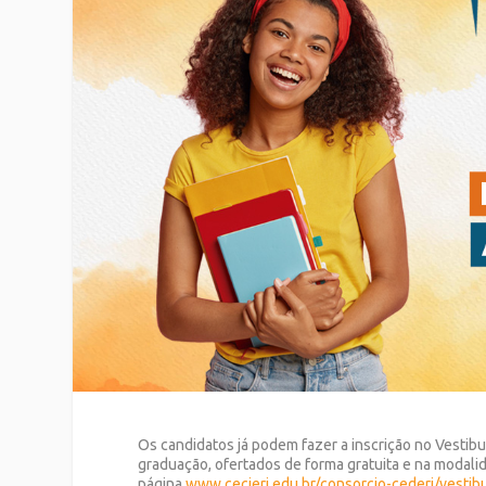
Os candidatos já podem fazer a inscrição no Vestibu
graduação, ofertados de forma gratuita e na modali
página
www.cecierj.edu.br/consorcio-cederj/vestib