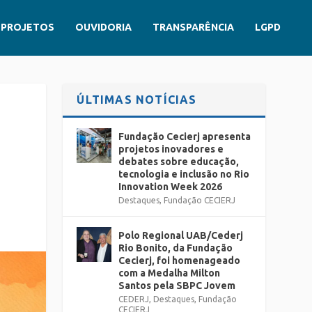
PROJETOS
OUVIDORIA
TRANSPARÊNCIA
LGPD
ÚLTIMAS NOTÍCIAS
Fundação Cecierj apresenta
projetos inovadores e
debates sobre educação,
tecnologia e inclusão no Rio
Innovation Week 2026
Destaques
,
Fundação CECIERJ
Polo Regional UAB/Cederj
Rio Bonito, da Fundação
Cecierj, foi homenageado
com a Medalha Milton
Santos pela SBPC Jovem
CEDERJ
,
Destaques
,
Fundação
CECIERJ