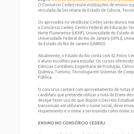
O Consórcio Cederj reúne instituições de ensino su
vinculada da Secretaria de Estado de Ciência, Tecno
Os aprovados no Vestibular Cederj serão alunos ma
o Consórcio Cederj: Centro Federal de Educação Te
Norte Fluminense (UENF), Universidade do Estado do
Universidade Federal do Rio de Janeiro (UFRJ), Univ
do Estado do Rio de Janeiro (UNIRIO).
Atualmente, o Estado do Rio conta com 42 Polos Cede
o aluno escolheu para estudar. Os cursos oferecidos
Ciências Contábeis, Engenharia de Produção, Ciências
Química, Turismo, Tecnologia em Sistemas de Comp
Pública.
O concurso contará com aproveitamento de notas d
candidato que pretende utilizar a nota do Enem dev
desejar fazer uso do que dispõe o Decreto Estadual 
transexuais em utilizarem o nome social, deve envia
requerimento e o nome a ser inserido como nome so
ENSINO NO CONSÓRCIO CEDERJ