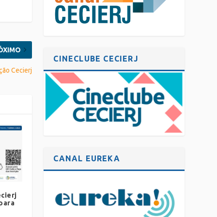
ÓXIMO
CINECLUBE CECIERJ
ção Cecierj
CANAL EUREKA
cierj
para