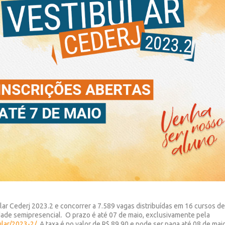
lar Cederj 2023.2 e concorrer a 7.589 vagas distribuídas em 16 cursos d
dade semipresencial. O prazo é até 07 de maio, exclusivamente pela
ular/2023-2/
. A taxa é no valor de R$ 89,90 e pode ser paga até 08 de mai