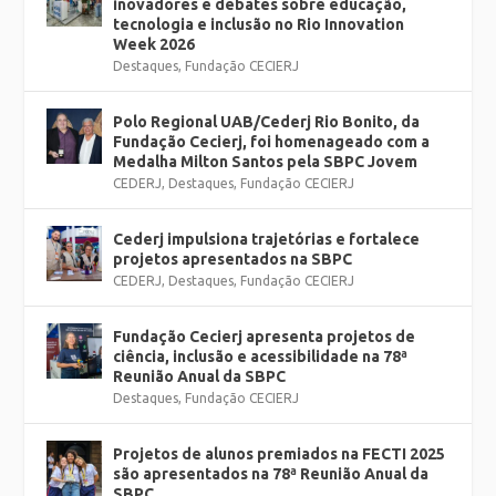
inovadores e debates sobre educação,
tecnologia e inclusão no Rio Innovation
Week 2026
Destaques
,
Fundação CECIERJ
Polo Regional UAB/Cederj Rio Bonito, da
Fundação Cecierj, foi homenageado com a
Medalha Milton Santos pela SBPC Jovem
CEDERJ
,
Destaques
,
Fundação CECIERJ
Cederj impulsiona trajetórias e fortalece
projetos apresentados na SBPC
CEDERJ
,
Destaques
,
Fundação CECIERJ
Fundação Cecierj apresenta projetos de
ciência, inclusão e acessibilidade na 78ª
Reunião Anual da SBPC
Destaques
,
Fundação CECIERJ
Projetos de alunos premiados na FECTI 2025
são apresentados na 78ª Reunião Anual da
SBPC