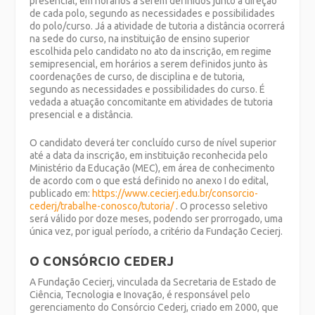
presencial, em horários a serem definidos junto à direção
de cada polo, segundo as necessidades e possibilidades
do polo/curso. Já a atividade de tutoria a distância ocorrerá
na sede do curso, na instituição de ensino superior
escolhida pelo candidato no ato da inscrição, em regime
semipresencial, em horários a serem definidos junto às
coordenações de curso, de disciplina e de tutoria,
segundo as necessidades e possibilidades do curso. É
vedada a atuação concomitante em atividades de tutoria
presencial e a distância.
O candidato deverá ter concluído curso de nível superior
até a data da inscrição, em instituição reconhecida pelo
Ministério da Educação (MEC), em área de conhecimento
de acordo com o que está definido no anexo I do edital,
publicado em:
https://www.cecierj.edu.br/consorcio-
cederj/trabalhe-conosco/tutoria/
. O processo seletivo
será válido por doze meses, podendo ser prorrogado, uma
única vez, por igual período, a critério da Fundação Cecierj.
O CONSÓRCIO CEDERJ
A Fundação Cecierj, vinculada da Secretaria de Estado de
Ciência, Tecnologia e Inovação, é responsável pelo
gerenciamento do Consórcio Cederj, criado em 2000, que