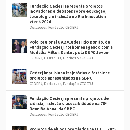
Fundação Cecierj apresenta projetos
inovadores e debates sobre educação,
tecnologia e inclusão no Rio Innovation
Week 2026
Destaques
,
Fundação CECIERJ
Polo Regional UAB/Cederj Rio Bonito, da
Fundação Cecierj, foi homenageado com a
Medalha Milton Santos pela SBPC Jovem
CEDERJ
,
Destaques
,
Fundação CECIERJ
Cederj impulsiona trajetórias e fortalece
projetos apresentados na SBPC
CEDERJ
,
Destaques
,
Fundação CECIERJ
Fundação Cecierj apresenta projetos de
ciência, inclusão e acessibilidade na 78ª
Reunião Anual da SBPC
Destaques
,
Fundação CECIERJ
Projetos de alunos premiados na FECTI 2025