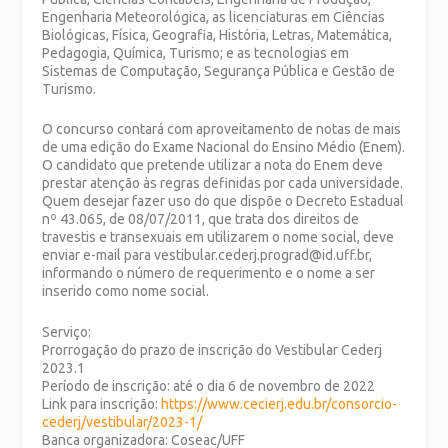
Engenharia Meteorológica, as licenciaturas em Ciências
Biológicas, Física, Geografia, História, Letras, Matemática,
Pedagogia, Química, Turismo; e as tecnologias em
Sistemas de Computação, Segurança Pública e Gestão de
Turismo.
O concurso contará com aproveitamento de notas de mais
de uma edição do Exame Nacional do Ensino Médio (Enem).
O candidato que pretende utilizar a nota do Enem deve
prestar atenção às regras definidas por cada universidade.
Quem desejar fazer uso do que dispõe o Decreto Estadual
nº 43.065, de 08/07/2011, que trata dos direitos de
travestis e transexuais em utilizarem o nome social, deve
enviar e-mail para vestibular.cederj.prograd@id.uff.br,
informando o número de requerimento e o nome a ser
inserido como nome social.
Serviço:
Prorrogação do prazo de inscrição do Vestibular Cederj
2023.1
Período de inscrição: até o dia 6 de novembro de 2022
Link para inscrição:
https://www.cecierj.edu.br/consorcio-
cederj/vestibular/2023-1/
Banca organizadora: Coseac/UFF