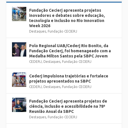
Fundação Cecierj apresenta projetos
inovadores e debates sobre educação,
tecnologia e inclusão no Rio Innovation
Week 2026
Destaques
,
Fundação CECIERJ
Polo Regional UAB/Cederj Rio Bonito, da
Fundação Cecierj, foi homenageado com a
Medalha Milton Santos pela SBPC Jovem
CEDERJ
,
Destaques
,
Fundação CECIERJ
Cederj impulsiona trajetórias e fortalece
projetos apresentados na SBPC
CEDERJ
,
Destaques
,
Fundação CECIERJ
Fundação Cecierj apresenta projetos de
ciência, inclusão e acessibilidade na 78ª
Reunião Anual da SBPC
Destaques
,
Fundação CECIERJ