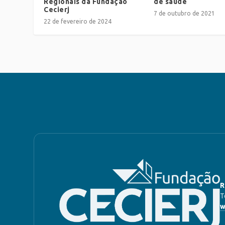
Regionais da Fundação
de saúde
Cecierj
7 de outubro de 2021
22 de fevereiro de 2024
R
T
w