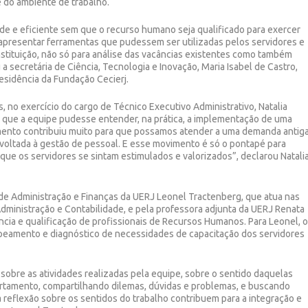
 do ambiente de trabalho.
e e eficiente sem que o recurso humano seja qualificado para exercer
 apresentar ferramentas que pudessem ser utilizadas pelos servidores e
nstituição, não só para análise das vacâncias existentes como também
 a secretária de Ciência, Tecnologia e Inovação, Maria Isabel de Castro,
esidência da Fundação Cecierj.
, no exercício do cargo de Técnico Executivo Administrativo, Natalia
ra que a equipe pudesse entender, na prática, a implementação de uma
mento contribuiu muito para que possamos atender a uma demanda antig
 voltada à gestão de pessoal. E esse movimento é só o pontapé para
que os servidores se sintam estimulados e valorizados”, declarou Natalia
 de Administração e Finanças da UERJ Leonel Tractenberg, que atua nas
dministração e Contabilidade, e pela professora adjunta da UERJ Renata
ncia e qualificação de profissionais de Recursos Humanos. Para Leonel, 
mapeamento e diagnóstico de necessidades de capacitação dos servidores
sobre as atividades realizadas pela equipe, sobre o sentido daquelas
artamento, compartilhando dilemas, dúvidas e problemas, e buscando
a reflexão sobre os sentidos do trabalho contribuem para a integração e