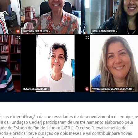
cnicas e identificação das necessidades de desenvolvimento da equipe, o
H) da Fundação Cecierj participaram de um treinamento elaborado pela
dade do Estado do Rio de Janeiro (UERJ). O curso “Levantamento de
ria e prática” teve duração de dois meses e vai contribuir para novas