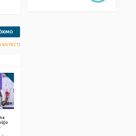
ÓXIMO
 a XIV FECTI
na
aújo
o