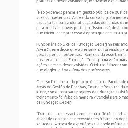
práticas do desenvolvimento, motivação e qualidade
“Não podemos pensar em gestão pública de qualidad
suas competências. A ideia do curso foi justamente
capacitá-los para a identificação das demandas da i
para possíveis novos perfis profissionais”, destacou
que iniciou esse processo à época que assumiu a pr
Funcionária do DRH da Fundação Cecierj há seis anos
Alvim Guerra disse que o treinamento foi válido pa
gestão por competências. “Sem dúvida esse treina
dos servidores da Fundação Cecierj: uma visão mais
ações a serem desenvolvidas. O intuito é fazer com 
que elogiou o
know-how
dos professores.
O curso foi ministrado pelo professor da Faculdade
áreas de Gestão de Pessoas, Ensino e Pesquisa da A
Kurtz, consultora para projetos de Educação a Distâ
treinamento foi feito de maneira vivencial para o 
da Fundação Cecierj.
“Durante o processo fizemos uma reflexão coletiva 
atividades e sobre as necessidades futuras do dep
soluções. A troca de experiências, o apoio mútuo e 