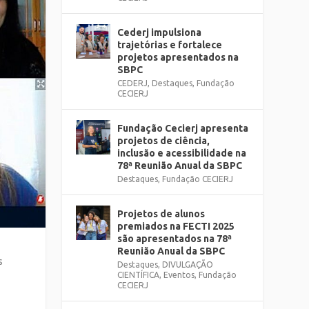
Cederj impulsiona
trajetórias e fortalece
projetos apresentados na
SBPC
CEDERJ
,
Destaques
,
Fundação
CECIERJ
Fundação Cecierj apresenta
projetos de ciência,
inclusão e acessibilidade na
78ª Reunião Anual da SBPC
Destaques
,
Fundação CECIERJ
Projetos de alunos
premiados na FECTI 2025
são apresentados na 78ª
Reunião Anual da SBPC
s
Destaques
,
DIVULGAÇÃO
CIENTÍFICA
,
Eventos
,
Fundação
CECIERJ