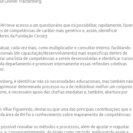
isse Leonel Tractenberg.
RH teve acesso a um questionário que irá possibilitar, rapidamente, faze
 de competências de caráter mais genérico e, assim, identificar
dores da Fundação Cecierj:
tuar, cada vez mais, como multiplicador e consultor interno, facilitando
ionais (de capacitação/desenvolvimento) mais específicas dentro de
rar uma lista de competências a serem desenvolvidas e identificar curso
r cada departamento e promover internamente essas reflexões coletivas
or.
nberg, é identificar não só necessidades educacionais, mas também não
aprimorar determinado processo ou a de redistribuir melhor um conjunto
ione, é necessário apoio das chefias imediatas e, também, abertura por
o Villar Figueiredo, destacou que uma das principais contribuições que o
s da área de RH foi o conhecimento sobre mapeamento de competências:
ossível reavaliar os métodos e processos, além de ajustar e reajustar
s, e, consequentemente, do órgão como um todo, melhorando assim a