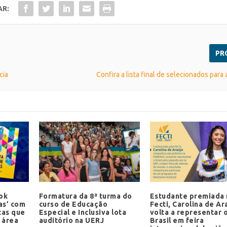
AR:
PR
cia
Confira a lista final de selecionados para
ok
Formatura da 8ª turma do
Estudante premiada 
as’ com
curso de Educação
Fecti, Carolina de Ar
tas que
Especial e Inclusiva lota
volta a representar 
 área
auditório na UERJ
Brasil em feira