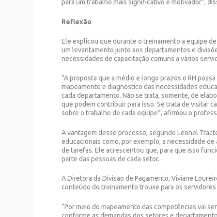
para um trabalho mais significativo e motivador”, d
Reflexão
Ele explicou que durante o treinamento a equipe de 
um levantamento junto aos departamentos e divisões
necessidades de capacitação comuns a vários servi
“A proposta que a médio e longo prazos o RH possa a
mapeamento e diagnóstico das necessidades educac
cada departamento. Não se trata, somente, de elabo
que podem contribuir para isso. Se trata de visita
sobre o trabalho de cada equipe”, afirmou o profess
A vantagem desse processo, segundo Leonel Tracte
educacionais como, por exemplo, a necessidade de 
de tarefas. Ele acrescentou que, para que isso func
parte das pessoas de cada setor.
A Diretora da Divisão de Pagamento, Viviane Loureir
conteúdo do treinamento trouxe para os servidore
“Por meio do mapeamento das competências vai ser p
conforme as demandas dos setores e departamento