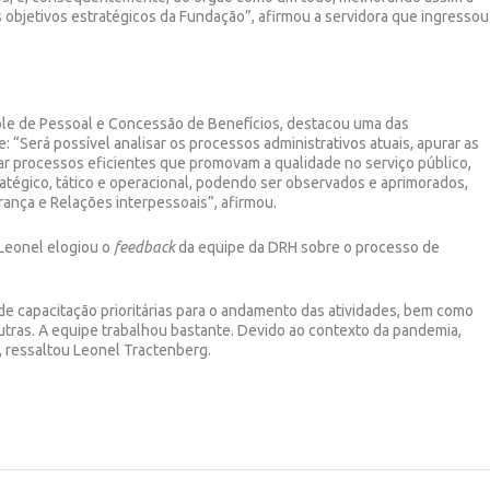
 objetivos estratégicos da Fundação”, afirmou a servidora que ingressou
trole de Pessoal e Concessão de Benefícios, destacou uma das
: “Será possível analisar os processos administrativos atuais, apurar as
ar processos eficientes que promovam a qualidade no serviço público,
atégico, tático e operacional, podendo ser observados e aprimorados,
ança e Relações interpessoais”, afirmou.
 Leonel elogiou o
feedback
da equipe da DRH sobre o processo de
s de capacitação prioritárias para o andamento das atividades, bem como
outras. A equipe trabalhou bastante. Devido ao contexto da pandemia,
”, ressaltou Leonel Tractenberg.