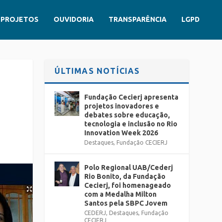
PROJETOS
OUVIDORIA
TRANSPARÊNCIA
LGPD
ÚLTIMAS NOTÍCIAS
Fundação Cecierj apresenta
projetos inovadores e
debates sobre educação,
tecnologia e inclusão no Rio
Innovation Week 2026
Destaques
,
Fundação CECIERJ
Polo Regional UAB/Cederj
Rio Bonito, da Fundação
Cecierj, foi homenageado
com a Medalha Milton
Santos pela SBPC Jovem
CEDERJ
,
Destaques
,
Fundação
CECIERJ