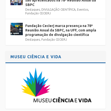
são apresentados na 78ª Reunião Anual da
SBPC
Destaques
,
DIVULGAÇÃO CIENTÍFICA
,
Eventos
,
Fundação CECIERJ
Fundação Cecierj marca presença na 78ª
Reunião Anual da SBPC, na UFF, com ampla
programação de divulgação científica
Destaques
,
Fundação CECIERJ
MUSEU CIÊNCIA E VIDA