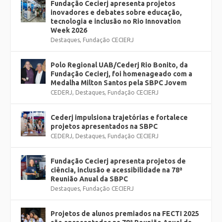
Fundação Cecierj apresenta projetos
inovadores e debates sobre educação,
tecnologia e inclusão no Rio Innovation
Week 2026
Destaques
,
Fundação CECIERJ
Polo Regional UAB/Cederj Rio Bonito, da
Fundação Cecierj, foi homenageado com a
Medalha Milton Santos pela SBPC Jovem
CEDERJ
,
Destaques
,
Fundação CECIERJ
Cederj impulsiona trajetórias e fortalece
projetos apresentados na SBPC
CEDERJ
,
Destaques
,
Fundação CECIERJ
Fundação Cecierj apresenta projetos de
ciência, inclusão e acessibilidade na 78ª
Reunião Anual da SBPC
Destaques
,
Fundação CECIERJ
Projetos de alunos premiados na FECTI 2025