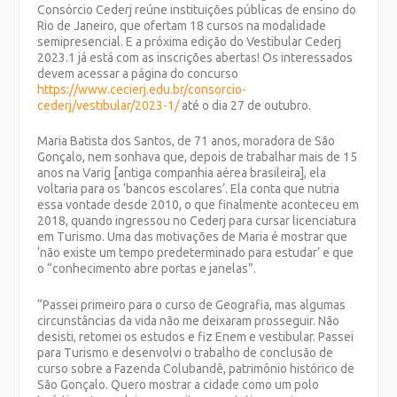
Consórcio Cederj reúne instituições públicas de ensino do
Rio de Janeiro, que ofertam 18 cursos na modalidade
semipresencial. E a próxima edição do Vestibular Cederj
2023.1 já está com as inscrições abertas! Os interessados
devem acessar a página do concurso
https://www.cecierj.edu.br/consorcio-
cederj/vestibular/2023-1/
até o dia 27 de outubro.
Maria Batista dos Santos, de 71 anos, moradora de São
Gonçalo, nem sonhava que, depois de trabalhar mais de 15
anos na Varig [antiga companhia aérea brasileira], ela
voltaria para os ‘bancos escolares’. Ela conta que nutria
essa vontade desde 2010, o que finalmente aconteceu em
2018, quando ingressou no Cederj para cursar licenciatura
em Turismo. Uma das motivações de Maria é mostrar que
‘não existe um tempo predeterminado para estudar’ e que
o “conhecimento abre portas e janelas”.
“Passei primeiro para o curso de Geografia, mas algumas
circunstâncias da vida não me deixaram prosseguir. Não
desisti, retomei os estudos e fiz Enem e vestibular. Passei
para Turismo e desenvolvi o trabalho de conclusão de
curso sobre a Fazenda Colubandê, patrimônio histórico de
São Gonçalo. Quero mostrar a cidade como um polo