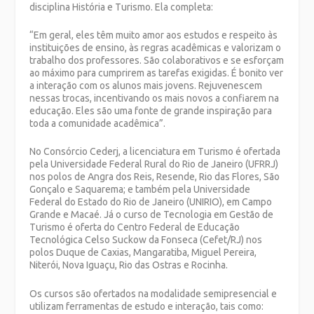
disciplina História e Turismo. Ela completa:
“Em geral, eles têm muito amor aos estudos e respeito às
instituições de ensino, às regras acadêmicas e valorizam o
trabalho dos professores. São colaborativos e se esforçam
ao máximo para cumprirem as tarefas exigidas. É bonito ver
a interação com os alunos mais jovens. Rejuvenescem
nessas trocas, incentivando os mais novos a confiarem na
educação. Eles são uma fonte de grande inspiração para
toda a comunidade acadêmica”.
No Consórcio Cederj, a licenciatura em Turismo é ofertada
pela Universidade Federal Rural do Rio de Janeiro (UFRRJ)
nos polos de Angra dos Reis, Resende, Rio das Flores, São
Gonçalo e Saquarema; e também pela Universidade
Federal do Estado do Rio de Janeiro (UNIRIO), em Campo
Grande e Macaé. Já o curso de Tecnologia em Gestão de
Turismo é oferta do Centro Federal de Educação
Tecnológica Celso Suckow da Fonseca (Cefet/RJ) nos
polos Duque de Caxias, Mangaratiba, Miguel Pereira,
Niterói, Nova Iguaçu, Rio das Ostras e Rocinha.
Os cursos são ofertados na modalidade semipresencial e
utilizam ferramentas de estudo e interação, tais como: