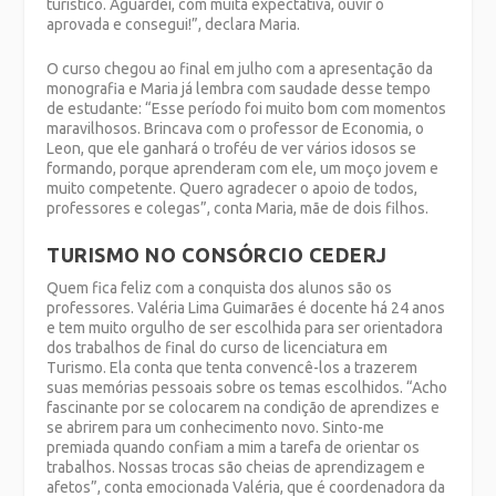
turístico. Aguardei, com muita expectativa, ouvir o
aprovada e consegui!”, declara Maria.
O curso chegou ao final em julho com a apresentação da
monografia e Maria já lembra com saudade desse tempo
de estudante: “Esse período foi muito bom com momentos
maravilhosos. Brincava com o professor de Economia, o
Leon, que ele ganhará o troféu de ver vários idosos se
formando, porque aprenderam com ele, um moço jovem e
muito competente. Quero agradecer o apoio de todos,
professores e colegas”, conta Maria, mãe de dois filhos.
TURISMO NO CONSÓRCIO CEDERJ
Quem fica feliz com a conquista dos alunos são os
professores. Valéria Lima Guimarães é docente há 24 anos
e tem muito orgulho de ser escolhida para ser orientadora
dos trabalhos de final do curso de licenciatura em
Turismo. Ela conta que tenta convencê-los a trazerem
suas memórias pessoais sobre os temas escolhidos. “Acho
fascinante por se colocarem na condição de aprendizes e
se abrirem para um conhecimento novo. Sinto-me
premiada quando confiam a mim a tarefa de orientar os
trabalhos. Nossas trocas são cheias de aprendizagem e
afetos”, conta emocionada Valéria, que é coordenadora da