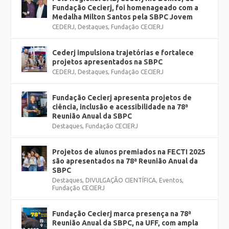
Fundação Cecierj, foi homenageado com a
Medalha Milton Santos pela SBPC Jovem
CEDERJ
,
Destaques
,
Fundação CECIERJ
Cederj impulsiona trajetórias e fortalece
projetos apresentados na SBPC
CEDERJ
,
Destaques
,
Fundação CECIERJ
Fundação Cecierj apresenta projetos de
ciência, inclusão e acessibilidade na 78ª
Reunião Anual da SBPC
Destaques
,
Fundação CECIERJ
Projetos de alunos premiados na FECTI 2025
são apresentados na 78ª Reunião Anual da
SBPC
Destaques
,
DIVULGAÇÃO CIENTÍFICA
,
Eventos
,
Fundação CECIERJ
Fundação Cecierj marca presença na 78ª
Reunião Anual da SBPC, na UFF, com ampla