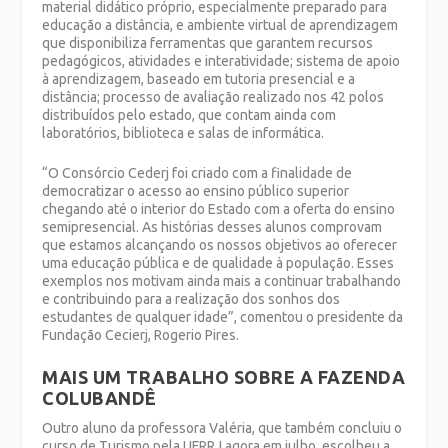
material didático próprio, especialmente preparado para
educação a distância, e ambiente virtual de aprendizagem
que disponibiliza ferramentas que garantem recursos
pedagógicos, atividades e interatividade; sistema de apoio
à aprendizagem, baseado em tutoria presencial e a
distância; processo de avaliação realizado nos 42 polos
distribuídos pelo estado, que contam ainda com
laboratórios, biblioteca e salas de informática.
“O Consórcio Cederj foi criado com a finalidade de
democratizar o acesso ao ensino público superior
chegando até o interior do Estado com a oferta do ensino
semipresencial. As histórias desses alunos comprovam
que estamos alcançando os nossos objetivos ao oferecer
uma educação pública e de qualidade à população. Esses
exemplos nos motivam ainda mais a continuar trabalhando
e contribuindo para a realização dos sonhos dos
estudantes de qualquer idade”, comentou o presidente da
Fundação Cecierj, Rogerio Pires.
MAIS UM TRABALHO SOBRE A FAZENDA
COLUBANDÊ
Outro aluno da professora Valéria, que também concluiu o
curso de Turismo pela UFRRJ agora em julho, escolheu a