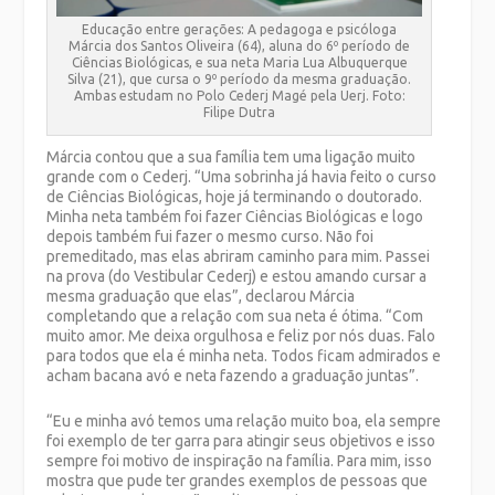
Educação entre gerações: A pedagoga e psicóloga
Márcia dos Santos Oliveira (64), aluna do 6º período de
Ciências Biológicas, e sua neta Maria Lua Albuquerque
Silva (21), que cursa o 9º período da mesma graduação.
Ambas estudam no Polo Cederj Magé pela Uerj. Foto:
Filipe Dutra
Márcia contou que a sua família tem uma ligação muito
grande com o Cederj. “Uma sobrinha já havia feito o curso
de Ciências Biológicas, hoje já terminando o doutorado.
Minha neta também foi fazer Ciências Biológicas e logo
depois também fui fazer o mesmo curso. Não foi
premeditado, mas elas abriram caminho para mim. Passei
na prova (do Vestibular Cederj) e estou amando cursar a
mesma graduação que elas”, declarou Márcia
completando que a relação com sua neta é ótima. “Com
muito amor. Me deixa orgulhosa e feliz por nós duas. Falo
para todos que ela é minha neta. Todos ficam admirados e
acham bacana avó e neta fazendo a graduação juntas”.
“Eu e minha avó temos uma relação muito boa, ela sempre
foi exemplo de ter garra para atingir seus objetivos e isso
sempre foi motivo de inspiração na família. Para mim, isso
mostra que pude ter grandes exemplos de pessoas que