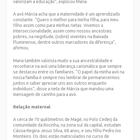
valorizam a educação”, explicou Maria.
A avó Márcia acha que a maternidade é um aprendizado
constante. “Quero o melhor para minha filha, para meu
filho assim como para minhas netas. Vivemos a
interseccionalidade, assim como nossos ancestrais:
pobres, na negritude, (sobre) viventes na Baixada
Fluminense, dentre outros marcadores da diferença”,
afirmou.
Maria também valoriza muito a sua ancestralidade e
reconhece na avó uma liderança carismática que sempre
se destacou entre os familiares. “O papel da minha avó na
nossa família é sempre nos lembrar de permanecermos
juntos e saber apreciar uns aos outros enquanto
indivíduos”, disse a neta de Márcia que mandou uma
mensagem de carinho para a avó.
Relação maternal
A cerca de 70 quilômetros de Magé, no Polo Cederj da
comunidade da Rocinha, na zona sul da capital, estudam
Cássia Regina Jesus Silva, 68 anos, e seu filho Pedro Ivo
Monteiro. Os dois estão matriculados no curso de