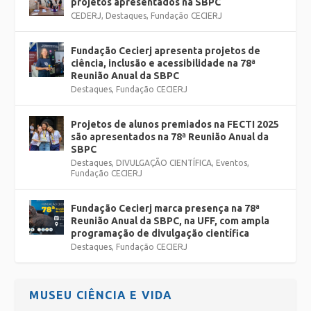
projetos apresentados na SBPC
CEDERJ
,
Destaques
,
Fundação CECIERJ
Fundação Cecierj apresenta projetos de
ciência, inclusão e acessibilidade na 78ª
Reunião Anual da SBPC
Destaques
,
Fundação CECIERJ
Projetos de alunos premiados na FECTI 2025
são apresentados na 78ª Reunião Anual da
SBPC
Destaques
,
DIVULGAÇÃO CIENTÍFICA
,
Eventos
,
Fundação CECIERJ
Fundação Cecierj marca presença na 78ª
Reunião Anual da SBPC, na UFF, com ampla
programação de divulgação científica
Destaques
,
Fundação CECIERJ
MUSEU CIÊNCIA E VIDA