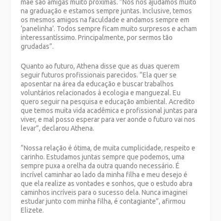
mãe são amigas muito próximas. “Nós nos ajudamos muito
na graduação e estamos sempre juntas. Inclusive, temos
os mesmos amigos na faculdade e andamos sempre em
‘panelinha’. Todos sempre ficam muito surpresos e acham
interessantíssimo. Principalmente, por sermos tão
grudadas”.
Quanto ao futuro, Athena disse que as duas querem
seguir futuros profissionais parecidos. “Ela quer se
aposentar na área da educação e buscar trabalhos
voluntários relacionados à ecologia e manguezal. Eu
quero seguir na pesquisa e educação ambiental. Acredito
que temos muita vida acadêmica e profissional juntas para
viver, e mal posso esperar para ver aonde o futuro vai nos
levar”, declarou Athena.
“Nossa relação é ótima, de muita cumplicidade, respeito e
carinho. Estudamos juntas sempre que podemos, uma
sempre puxa a orelha da outra quando necessário. É
incrível caminhar ao lado da minha filha e meu desejo é
que ela realize as vontades e sonhos, que o estudo abra
caminhos incríveis para o sucesso dela. Nunca imaginei
estudar junto com minha filha, é contagiante”, afirmou
Elizete.