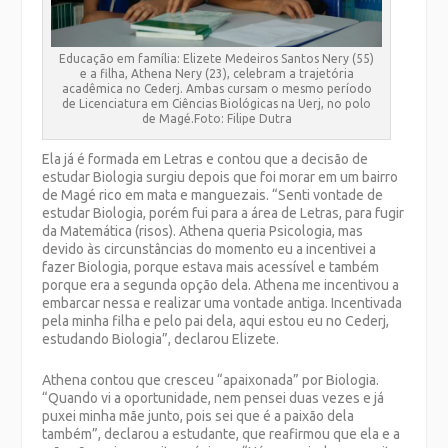
Educação em família: Elizete Medeiros Santos Nery (55)
e a filha, Athena Nery (23), celebram a trajetória
acadêmica no Cederj. Ambas cursam o mesmo período
de Licenciatura em Ciências Biológicas na Uerj, no polo
de Magé.Foto: Filipe Dutra
Ela já é formada em Letras e contou que a decisão de
estudar Biologia surgiu depois que foi morar em um bairro
de Magé rico em mata e manguezais. “Senti vontade de
estudar Biologia, porém fui para a área de Letras, para fugir
da Matemática (risos). Athena queria Psicologia, mas
devido às circunstâncias do momento eu a incentivei a
fazer Biologia, porque estava mais acessível e também
porque era a segunda opção dela. Athena me incentivou a
embarcar nessa e realizar uma vontade antiga. Incentivada
pela minha filha e pelo pai dela, aqui estou eu no Cederj,
estudando Biologia”, declarou Elizete.
Athena contou que cresceu “apaixonada” por Biologia.
“Quando vi a oportunidade, nem pensei duas vezes e já
puxei minha mãe junto, pois sei que é a paixão dela
também”, declarou a estudante, que reafirmou que ela e a