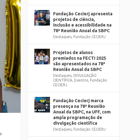
Fundação Cecierj apresenta
projetos de ciência,
inclusão e acessibilidade na
78ª Reunião Anual da SBPC
Destaques
,
Fundação CECIERJ
Projetos de alunos
premiados na FECTI 2025
são apresentados na 78ª
Reunião Anual da SBPC
Destaques
,
DIVULGAÇÃO
CIENTÍFICA
,
Eventos
,
Fundação
CECIERJ
Fundação Cecierj marca
presença na 78ª Reunião
Anual da SBPC, na UFF, com
ampla programação de
divulgação científica
Destaques
,
Fundação CECIERJ
e