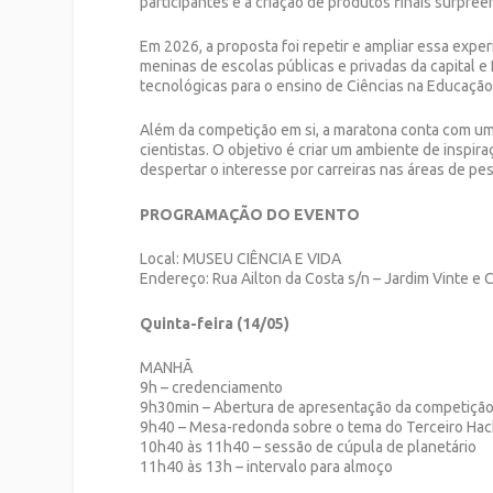
participantes e a criação de produtos finais surpre
Em 2026, a proposta foi repetir e ampliar essa expe
meninas de escolas públicas e privadas da capital e
tecnológicas para o ensino de Ciências na Educação 
Além da competição em si, a maratona conta com u
cientistas. O objetivo é criar um ambiente de inspira
despertar o interesse por carreiras nas áreas de pes
PROGRAMAÇÃO DO EVENTO
Local: MUSEU CIÊNCIA E VIDA
Endereço: Rua Ailton da Costa s/n – Jardim Vinte e
Quinta-feira (14/05)
MANHÃ
9h – credenciamento
9h30min – Abertura de apresentação da competiçã
9h40 – Mesa-redonda sobre o tema do Terceiro Ha
10h40 às 11h40 – sessão de cúpula de planetário
11h40 às 13h – intervalo para almoço