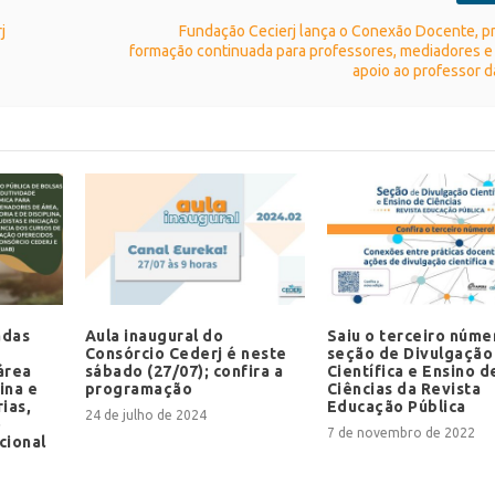
j
Fundação Cecierj lança o Conexão Docente, p
formação continuada para professores, mediadores e
apoio ao professor 
adas
Aula inaugural do
Saiu o terceiro núme
Consórcio Cederj é neste
seção de Divulgação
área
sábado (27/07); confira a
Científica e Ensino d
ina e
programação
Ciências da Revista
ias,
Educação Pública
24 de julho de 2024
o
7 de novembro de 2022
cional