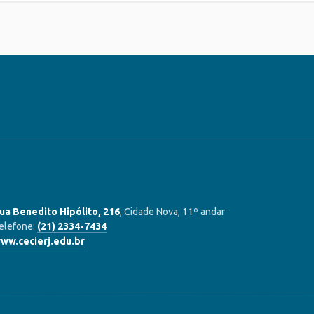
ua Benedito Hipólito, 216
, Cidade Nova, 11º andar
elefone:
(21) 2334-7434
ww.cecierj.edu.br