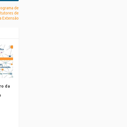
rograma de
 tutores de
da Extensão
ro da
e