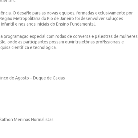
endentes.
riência. O desafio para as novas equipes, formadas exclusivamente por
 Região Metropolitana do Rio de Janeiro foi desenvolver soluções
Infantil e nos anos iniciais do Ensino Fundamental.
ma programação especial com rodas de conversa e palestras de mulheres
ção, onde as participantes possam ouvir trajetórias profissionais e
quisa científica e tecnológica.
 Cinco de Agosto – Duque de Caxias
o
ckathon Meninas Normalistas