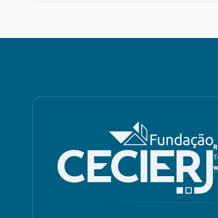
R
T
w