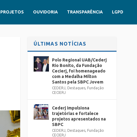
PROJETOS
OUVIDORIA
TRANSPARÊNCIA
LGPD
ÚLTIMAS NOTÍCIAS
Polo Regional UAB/Cederj
Rio Bonito, da Fundação
Cecierj, foi homenageado
com a Medalha Milton
Santos pela SBPC Jovem
CEDERJ
,
Destaques
,
Fundação
CECIERJ
Cederj impulsiona
trajetórias e fortalece
projetos apresentados na
SBPC
CEDERJ
,
Destaques
,
Fundação
CECIERJ