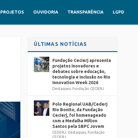
PROJETOS
OUVIDORIA
TRANSPARÊNCIA
LGPD
ÚLTIMAS NOTÍCIAS
Fundação Cecierj apresenta
projetos inovadores e
debates sobre educação,
tecnologia e inclusão no Rio
Innovation Week 2026
Destaques
,
Fundação CECIERJ
Polo Regional UAB/Cederj
Rio Bonito, da Fundação
Cecierj, foi homenageado
com a Medalha Milton
Santos pela SBPC Jovem
CEDERJ
,
Destaques
,
Fundação
CECIERJ