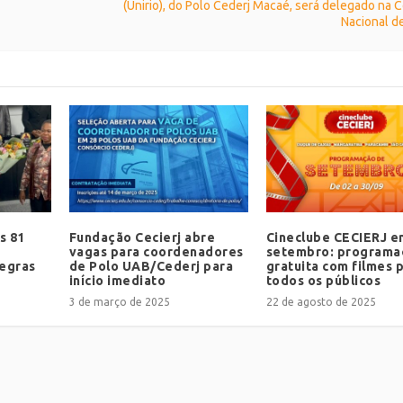
(Unirio), do Polo Cederj Macaé, será delegado na 
Nacional d
s 81
Fundação Cecierj abre
Cineclube CECIERJ e
vagas para coordenadores
setembro: programa
Negras
de Polo UAB/Cederj para
gratuita com filmes 
início imediato
todos os públicos
3 de março de 2025
22 de agosto de 2025