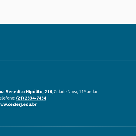
ua Benedito Hipólito, 216
, Cidade Nova, 11º andar
elefone:
(21) 2334-7434
ww.cecierj.edu.br