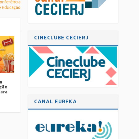
Conferência
e Educação
CINECLUBE CECIERJ
m
ção
para
CANAL EUREKA