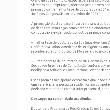
O ano de 2023 foi muito especial para Marcelo Rodr
Sistemas de Computação, ofertado pela Universidade
premiado com a melhor tese de doutorado na 55° edi
José dos Campos/SP, em novembro de 2023.
A premiação atesta a excelência e relevância do t
de dados em otimização combinatória e bioinformát
computação é evidenciado por outros prêmios conq
– melhor tese de doutorado da 8th
Latin American C
Conferência Latino-Americana de Inteligência Comp
reconheceu a contribuição de Maia para o avanço d
– 3ª melhor tese de doutorado do XIII Concurso de T
Sociedade Brasileira de Computação conferiu a Mar
Inteligência Artificial e Computacional, evidencian
Esses prêmios não apenas destacam a qualidade e o
uma referência na pesquisa acadêmica em computaçã
dedicado e talentoso como o tutor presencial, enriq
Destaque na comunidade acadêmica
Doutor pelo Programa de Pós-Graduação em Computa