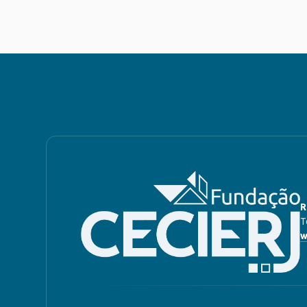
R
T
w