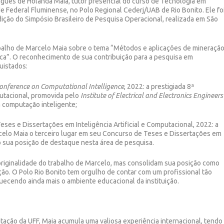
igues de Holanda Maia, tutor presencial do curso de Tecnologia em
 Federal Fluminense, no Polo Regional Cederj/UAB de Rio Bonito. Ele fo
ção do Simpósio Brasileiro de Pesquisa Operacional, realizada em São
rabalho de Marcelo Maia sobre o tema “Métodos e aplicações de mineraçã
ica”. O reconhecimento de sua contribuição para a pesquisa em
uistados:
onference on Computational Intelligence
, 2022: a prestigiada 8ª
utacional, promovida pelo
Institute of Electrical and Electronics Engineers
a computação inteligente;
eses e Dissertações em Inteligência Artificial e Computacional, 2022: a
celo Maia o terceiro lugar em seu Concurso de Teses e Dissertações em
do sua posição de destaque nesta área de pesquisa.
riginalidade do trabalho de Marcelo, mas consolidam sua posição como
o. O Polo Rio Bonito tem orgulho de contar com um profissional tão
uecendo ainda mais o ambiente educacional da instituição.
ção da UFF, Maia acumula uma valiosa experiência internacional, tendo