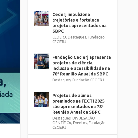
Cederj impulsiona
trajetórias e fortalece
projetos apresentados na
SBPC
CEDERJ
,
Destaques
,
Fundação
CECIERJ
Fundação Cecierj apresenta
projetos de ciência,
inclusão e acessibilidade na
78ª Reunião Anual da SBPC
Destaques
,
Fundação CECIERJ
Projetos de alunos
premiados na FECTI 2025
são apresentados na 78ª
Reunião Anual da SBPC
Destaques
,
DIVULGAÇÃO
CIENTÍFICA
,
Eventos
,
Fundação
CECIERJ