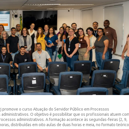
rj promove o curso Atuação do Servidor Público em Processos
 administrativos. O objetivo é possibilitar que os profissionais atuem co
cessos administrativos. A formação acontece às segundas-feiras (2, 9,
 horas, distribuídas em oito aulas de duas horas e meia, no formato teóric