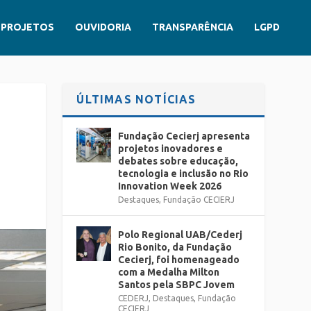
PROJETOS
OUVIDORIA
TRANSPARÊNCIA
LGPD
ÚLTIMAS NOTÍCIAS
Fundação Cecierj apresenta
projetos inovadores e
debates sobre educação,
tecnologia e inclusão no Rio
Innovation Week 2026
Destaques
,
Fundação CECIERJ
Polo Regional UAB/Cederj
Rio Bonito, da Fundação
Cecierj, foi homenageado
com a Medalha Milton
Santos pela SBPC Jovem
CEDERJ
,
Destaques
,
Fundação
CECIERJ