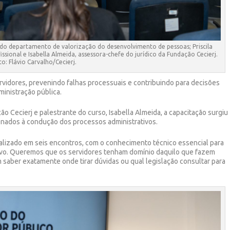
e do departamento de valorização do desenvolvimento de pessoas; Priscila
sional e Isabella Almeida, assessora-chefe do jurídico da Fundação Cecierj.
to: Flávio Carvalho/Cecierj.
servidores, prevenindo falhas processuais e contribuindo para decisões
ministração pública.
o Cecierj e palestrante do curso, Isabella Almeida, a capacitação surgiu
nados à condução dos processos administrativos.
alizado em seis encontros, com o conhecimento técnico essencial para
tivo. Queremos que os servidores tenham domínio daquilo que fazem
 saber exatamente onde tirar dúvidas ou qual legislação consultar para