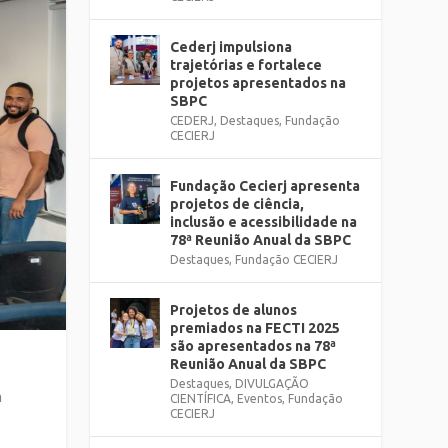
Cederj impulsiona
trajetórias e fortalece
projetos apresentados na
SBPC
CEDERJ
,
Destaques
,
Fundação
CECIERJ
Fundação Cecierj apresenta
projetos de ciência,
inclusão e acessibilidade na
78ª Reunião Anual da SBPC
Destaques
,
Fundação CECIERJ
Projetos de alunos
premiados na FECTI 2025
são apresentados na 78ª
Reunião Anual da SBPC
Destaques
,
DIVULGAÇÃO
m
CIENTÍFICA
,
Eventos
,
Fundação
CECIERJ
o