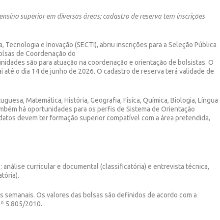
nsino superior em diversas áreas; cadastro de reserva tem inscrições
a, Tecnologia e Inovação (SECTI), abriu inscrições para a Seleção Pública
bolsas de Coordenação do
unidades são para atuação na coordenação e orientação de bolsistas. O
ai até o dia 14 de junho de 2026. O cadastro de reserva terá validade de
uguesa, Matemática, História, Geografia, Física, Química, Biologia, Língua
 Também há oportunidades para os perfis de Sistema de Orientação
idatos devem ter formação superior compatível com a área pretendida,
nálise curricular e documental (classificatória) e entrevista técnica,
tória).
s semanais. Os valores das bolsas são definidos de acordo com a
nº 5.805/2010.