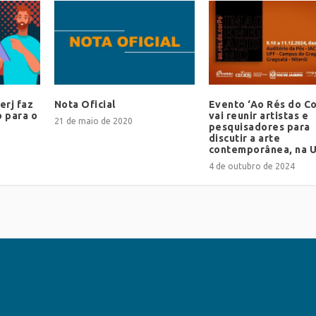
erj faz
Nota Oficial
Evento ‘Ao Rés do C
o para o
vai reunir artistas e
21 de maio de 2020
pesquisadores para
discutir a arte
contemporânea, na 
4 de outubro de 2024