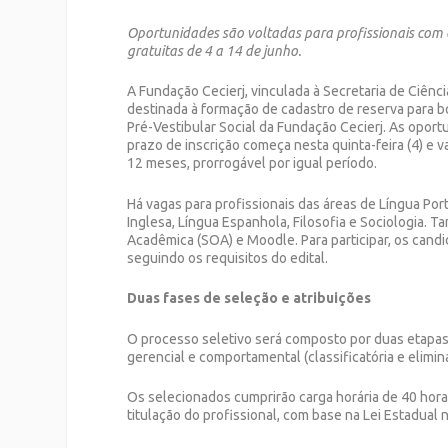
Oportunidades são voltadas para profissionais com e
gratuitas de 4 a 14 de junho.
A Fundação Cecierj, vinculada à Secretaria de Ciênci
destinada à formação de cadastro de reserva para 
Pré-Vestibular Social da Fundação Cecierj
. As oport
prazo de inscrição começa nesta quinta-feira (4) e v
12 meses, prorrogável por igual período.
Há vagas para profissionais das áreas de Língua Port
Inglesa, Língua Espanhola, Filosofia e Sociologia.
Acadêmica (SOA) e Moodle. Para participar, os cand
seguindo os requisitos do edital.
Duas fases de seleção e atribuições
O processo seletivo será composto por duas etapas: a
gerencial e comportamental (classificatória e elimina
Os selecionados cumprirão carga horária de 40 hora
titulação do profissional, com base na Lei Estadual 