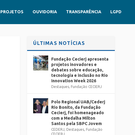
PROJETOS
OUVIDORIA
TRANSPARÊNCIA
LGPD
ÚLTIMAS NOTÍCIAS
Fundação Cecierj apresenta
projetos inovadores e
debates sobre educação,
tecnologia e inclusão no Rio
Innovation Week 2026
Destaques
,
Fundação CECIERJ
Polo Regional UAB/Cederj
Rio Bonito, da Fundação
Cecierj, foi homenageado
com a Medalha Milton
Santos pela SBPC Jovem
CEDERJ
,
Destaques
,
Fundação
CECIERJ