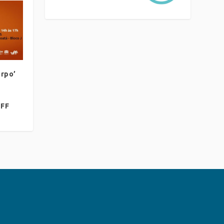
orpo’
UFF