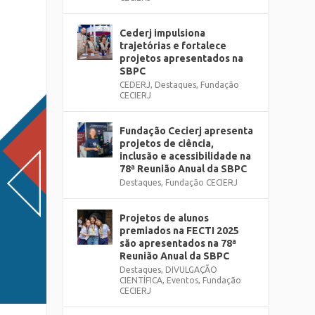
Cederj impulsiona
trajetórias e fortalece
projetos apresentados na
SBPC
CEDERJ
,
Destaques
,
Fundação
CECIERJ
Fundação Cecierj apresenta
projetos de ciência,
inclusão e acessibilidade na
78ª Reunião Anual da SBPC
Destaques
,
Fundação CECIERJ
Projetos de alunos
premiados na FECTI 2025
são apresentados na 78ª
Reunião Anual da SBPC
Destaques
,
DIVULGAÇÃO
CIENTÍFICA
,
Eventos
,
Fundação
CECIERJ