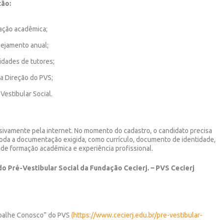
tão:
ação acadêmica;
nejamento anual;
idades de tutores;
da Direção do PVS;
Vestibular Social.
usivamente pela internet. No momento do cadastro, o candidato precisa
oda a documentação exigida, como currículo, documento de identidade,
de formação acadêmica e experiência profissional.
 Pré-Vestibular Social da Fundação Cecierj. – PVS Cecierj
rabalhe Conosco” do PVS
(https://www.cecierj.edu.br/pre-vestibular-