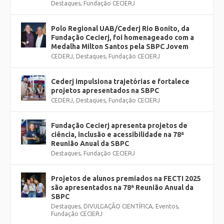
Destaques
,
Fundação CECIERJ
Polo Regional UAB/Cederj Rio Bonito, da
Fundação Cecierj, foi homenageado com a
Medalha Milton Santos pela SBPC Jovem
CEDERJ
,
Destaques
,
Fundação CECIERJ
Cederj impulsiona trajetórias e fortalece
projetos apresentados na SBPC
CEDERJ
,
Destaques
,
Fundação CECIERJ
Fundação Cecierj apresenta projetos de
ciência, inclusão e acessibilidade na 78ª
Reunião Anual da SBPC
Destaques
,
Fundação CECIERJ
Projetos de alunos premiados na FECTI 2025
são apresentados na 78ª Reunião Anual da
SBPC
Destaques
,
DIVULGAÇÃO CIENTÍFICA
,
Eventos
,
Fundação CECIERJ