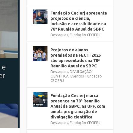
Fundação Cecierj apresenta
projetos de ciência,
inclusão e acessibilidade na
78ª Reunião Anual da SBPC
Destaques
,
Fundação CECIERJ
Projetos de alunos
premiados na FECTI 2025
são apresentados na 78ª
Reunião Anual da SBPC
Destaques
,
DIVULGAÇÃO
CIENTÍFICA
,
Eventos
,
Fundação
CECIERJ
Fundação Cecierj marca
presença na 78ª Reunião
Anual da SBPC, na UFF, com
ampla programação de
divulgação científica
Destaques
,
Fundação CECIERJ