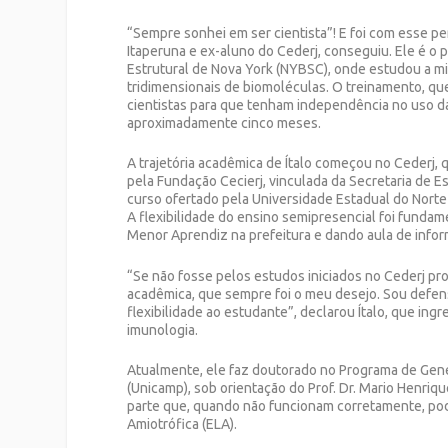
“Sempre sonhei em ser cientista”! E foi com esse pe
Itaperuna e ex-aluno do Cederj, conseguiu. Ele é o p
Estrutural de Nova York (NYBSC), onde estudou a mi
tridimensionais de biomoléculas. O treinamento, q
cientistas para que tenham independência no uso da
aproximadamente cinco meses.
A trajetória acadêmica de Ítalo começou no Cederj,
pela Fundação Cecierj, vinculada da Secretaria de E
curso ofertado pela Universidade Estadual do Norte 
A flexibilidade do ensino semipresencial foi fundam
Menor Aprendiz na prefeitura e dando aula de infor
“Se não fosse pelos estudos iniciados no Cederj pro
acadêmica, que sempre foi o meu desejo. Sou defens
flexibilidade ao estudante”, declarou Ítalo, que in
imunologia.
Atualmente, ele faz doutorado no Programa de Gené
(Unicamp), sob orientação do Prof. Dr. Mario Henriq
parte que, quando não funcionam corretamente, po
Amiotrófica (ELA).