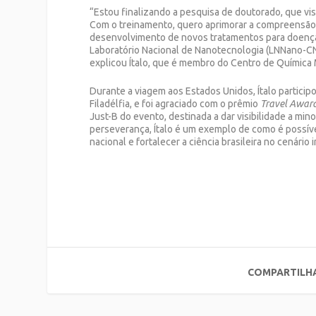
“Estou finalizando a pesquisa de doutorado, que vi
Com o treinamento, quero aprimorar a compreensão d
desenvolvimento de novos tratamentos para doença
Laboratório Nacional de Nanotecnologia (LNNano-C
explicou Ítalo, que é membro do Centro de Químic
Durante a viagem aos Estados Unidos, Ítalo partici
Filadélfia, e foi agraciado com o prêmio
Travel Awar
Just-B do evento, destinada a dar visibilidade a mino
perseverança, Ítalo é um exemplo de como é possível
nacional e fortalecer a ciência brasileira no cenário 
COMPARTILH