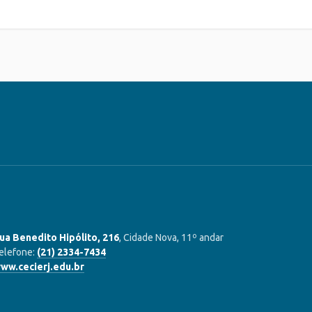
ua Benedito Hipólito, 216
, Cidade Nova, 11º andar
elefone:
(21) 2334-7434
ww.cecierj.edu.br