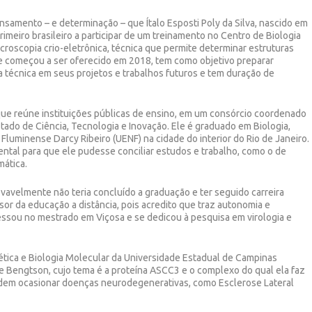
nsamento – e determinação – que Ítalo Esposti Poly da Silva, nascido em
rimeiro brasileiro a participar de um treinamento no Centro de Biologia
croscopia crio-eletrônica, técnica que permite determinar estruturas
ue começou a ser oferecido em 2018, tem como objetivo preparar
 técnica em seus projetos e trabalhos futuros e tem duração de
 que reúne instituições públicas de ensino, em um consórcio coordenado
stado de Ciência, Tecnologia e Inovação. Ele é graduado em Biologia,
Fluminense Darcy Ribeiro (UENF) na cidade do interior do Rio de Janeiro.
ental para que ele pudesse conciliar estudos e trabalho, como o de
mática.
vavelmente não teria concluído a graduação e ter seguido carreira
or da educação a distância, pois acredito que traz autonomia e
gressou no mestrado em Viçosa e se dedicou à pesquisa em virologia e
tica e Biologia Molecular da Universidade Estadual de Campinas
ue Bengtson, cujo tema é a proteína ASCC3 e o complexo do qual ela faz
dem ocasionar doenças neurodegenerativas, como Esclerose Lateral