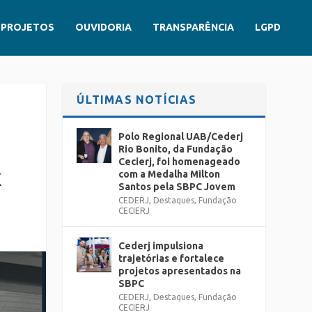
PROJETOS
OUVIDORIA
TRANSPARÊNCIA
LGPD
ÚLTIMAS NOTÍCIAS
Polo Regional UAB/Cederj
Rio Bonito, da Fundação
Cecierj, foi homenageado
com a Medalha Milton
K
Santos pela SBPC Jovem
CEDERJ
,
Destaques
,
Fundação
CECIERJ
Cederj impulsiona
trajetórias e fortalece
projetos apresentados na
SBPC
CEDERJ
,
Destaques
,
Fundação
CECIERJ