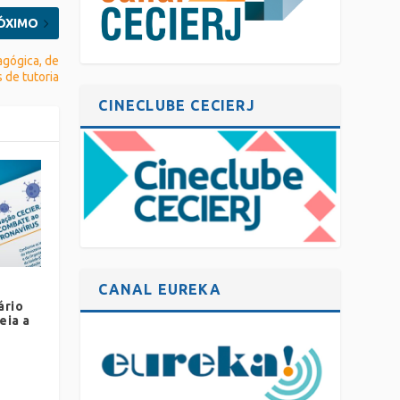
ÓXIMO
agógica, de
 de tutoria
CINECLUBE CECIERJ
CANAL EUREKA
ário
eia a