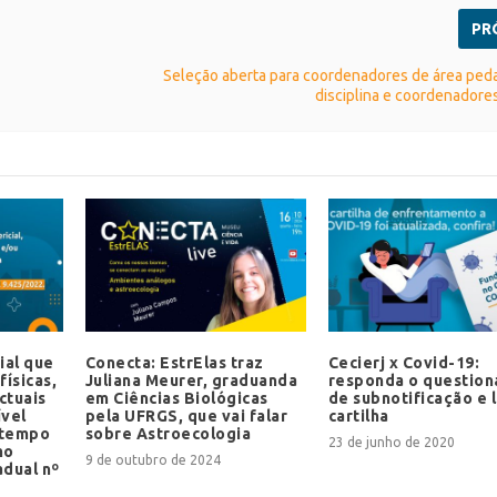
PR
Seleção aberta para coordenadores de área ped
disciplina e coordenadores
ial que
Conecta: EstrElas traz
Cecierj x Covid-19:
físicas,
Juliana Meurer, graduanda
responda o question
ctuais
em Ciências Biológicas
de subnotificação e l
ível
pela UFRGS, que vai falar
cartilha
 tempo
sobre Astroecologia
23 de junho de 2020
mo
9 de outubro de 2024
adual nº