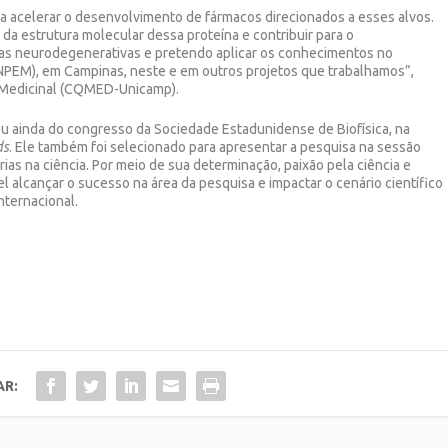
sa acelerar o desenvolvimento de fármacos direcionados a esses alvos.
a estrutura molecular dessa proteína e contribuir para o
s neurodegenerativas e pretendo aplicar os conhecimentos no
NPEM), em Campinas, neste e em outros projetos que trabalhamos”,
a Medicinal (CQMED-Unicamp).
pou ainda do congresso da Sociedade Estadunidense de Biofísica, na
ds
. Ele também foi selecionado para apresentar a pesquisa na sessão
rias na ciência. Por meio de sua determinação, paixão pela ciência e
 alcançar o sucesso na área da pesquisa e impactar o cenário científico
internacional.
AR: