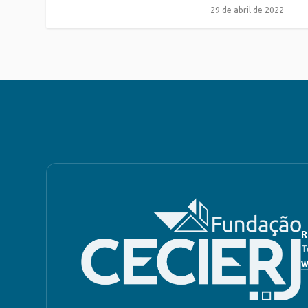
29 de abril de 2022
R
T
w