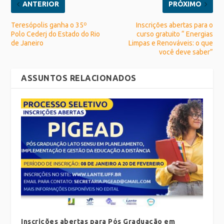
ANTERIOR
PRÓXIMO
Teresópolis ganha o 35º
Inscrições abertas para o
Polo Cederj do Estado do Rio
curso gratuito “ Energias
de Janeiro
Limpas e Renováveis: o que
você deve saber”
ASSUNTOS RELACIONADOS
Inscrições abertas para Pós Graduação em