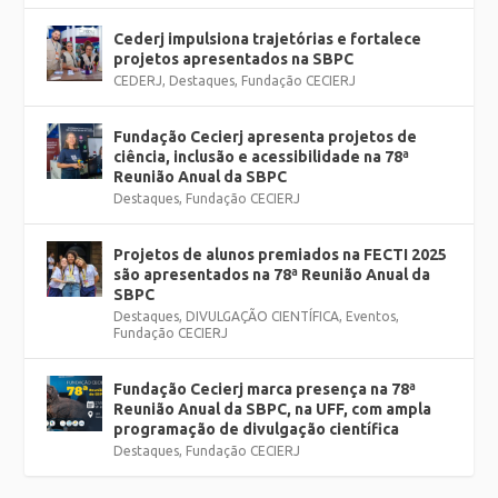
Cederj impulsiona trajetórias e fortalece
projetos apresentados na SBPC
CEDERJ
,
Destaques
,
Fundação CECIERJ
Fundação Cecierj apresenta projetos de
ciência, inclusão e acessibilidade na 78ª
Reunião Anual da SBPC
Destaques
,
Fundação CECIERJ
Projetos de alunos premiados na FECTI 2025
são apresentados na 78ª Reunião Anual da
SBPC
Destaques
,
DIVULGAÇÃO CIENTÍFICA
,
Eventos
,
Fundação CECIERJ
Fundação Cecierj marca presença na 78ª
Reunião Anual da SBPC, na UFF, com ampla
programação de divulgação científica
Destaques
,
Fundação CECIERJ