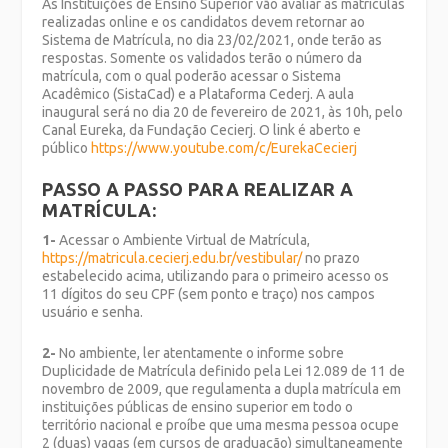
As Instituições de Ensino Superior vão avaliar as matrículas
realizadas online e os candidatos devem retornar ao
Sistema de Matrícula, no dia 23/02/2021, onde terão as
respostas. Somente os validados terão o número da
matrícula, com o qual poderão acessar o Sistema
Acadêmico (SistaCad) e a Plataforma Cederj. A aula
inaugural será no dia 20 de fevereiro de 2021, às 10h, pelo
Canal Eureka, da Fundação Cecierj. O link é aberto e
público
https://www.youtube.com/c/EurekaCecierj
PASSO A PASSO PARA REALIZAR A
MATRÍCULA:
1-
Acessar o Ambiente Virtual de Matrícula,
https://matricula.cecierj.edu.br/vestibular/
no prazo
estabelecido acima, utilizando para o primeiro acesso os
11 dígitos do seu CPF (sem ponto e traço) nos campos
usuário e senha.
2-
No ambiente, ler atentamente o informe sobre
Duplicidade de Matrícula definido pela Lei 12.089 de 11 de
novembro de 2009, que regulamenta a dupla matrícula em
instituições públicas de ensino superior em todo o
território nacional e proíbe que uma mesma pessoa ocupe
2 (duas) vagas (em cursos de graduação) simultaneamente