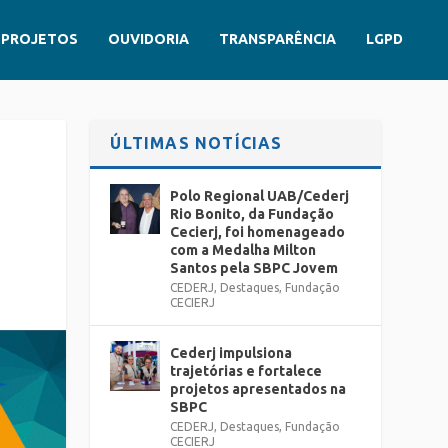
PROJETOS
OUVIDORIA
TRANSPARÊNCIA
LGPD
ÚLTIMAS NOTÍCIAS
Polo Regional UAB/Cederj
Rio Bonito, da Fundação
Cecierj, foi homenageado
com a Medalha Milton
Santos pela SBPC Jovem
CEDERJ
,
Destaques
,
Fundação
CECIERJ
Cederj impulsiona
trajetórias e fortalece
projetos apresentados na
SBPC
CEDERJ
,
Destaques
,
Fundação
CECIERJ