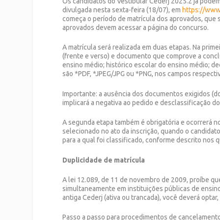
Os candidatos do Vestibular Cederj 2025.2 já podem c
divulgada nesta sexta-feira (18/07), em
https://www.
começa o período de matrícula dos aprovados, que se
aprovados devem acessar a página do concurso.
A matrícula será realizada em duas etapas. Na prime
(frente e verso) e documento que comprove a concl
ensino médio; histórico escolar do ensino médio; de
são *PDF, *JPEG/JPG ou *PNG, nos campos respecti
Importante: a ausência dos documentos exigidos (d
implicará a negativa ao pedido e desclassificação do
A segunda etapa também é obrigatória e ocorrerá no 
selecionado no ato da inscrição, quando o candidat
para a qual foi classificado, conforme descrito nos 
Duplicidade de matrícula
A lei 12.089, de 11 de novembro de 2009, proíbe 
simultaneamente em instituições públicas de ensino 
antiga Cederj (ativa ou trancada), você deverá opta
Passo a passo para procedimentos de cancelamento