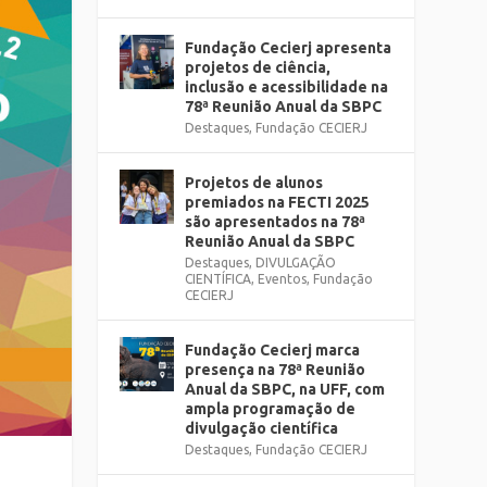
Fundação Cecierj apresenta
projetos de ciência,
inclusão e acessibilidade na
78ª Reunião Anual da SBPC
Destaques
,
Fundação CECIERJ
Projetos de alunos
premiados na FECTI 2025
são apresentados na 78ª
Reunião Anual da SBPC
Destaques
,
DIVULGAÇÃO
CIENTÍFICA
,
Eventos
,
Fundação
CECIERJ
Fundação Cecierj marca
presença na 78ª Reunião
Anual da SBPC, na UFF, com
ampla programação de
divulgação científica
Destaques
,
Fundação CECIERJ