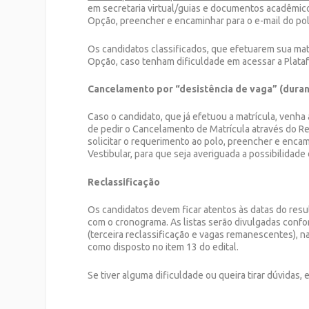
em secretaria virtual/guias e documentos acadêmi
Opção, preencher e encaminhar para o e-mail do pol
Os candidatos classificados, que efetuarem sua mat
Opção, caso tenham dificuldade em acessar a Plata
Cancelamento por “desistência de vaga” (duran
Caso o candidato, que já efetuou a matrícula, venha 
de pedir o Cancelamento de Matrícula através do R
solicitar o requerimento ao polo, preencher e encam
Vestibular, para que seja averiguada a possibilidade
Reclassificação
Os candidatos devem ficar atentos às datas do resul
com o cronograma. As listas serão divulgadas confo
(terceira reclassificação e vagas remanescentes), n
como disposto no item 13 do edital.
Se tiver alguma dificuldade ou queira tirar dúvidas,