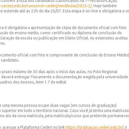
onferir a lista dos candidatos classificados na 1ª reclassificação,
cecierj.edu.br/consorcio-cederj/vestibular/2025-2/
. Hoje também
 estende até às 22h do dia 20/07. Esta etapa é on-line e obrigatória e o
ira é obrigatória a apresentação de cópia de documento oficial com foto
usão do ensino médio, como: certificado ou diploma de conclusão do
claração da escola ou publicação em Diário Oficial. As extensões aceitas
vos.
ocumento oficial com foto e comprovante de conclusão do Ensino Médio
 candidato.
prazo máximo de 30 dias após o início das aulas, no Polo Regional
o deverá entregar fisicamente a documentação exigida pela universidade
quadros dos Anexos, item 1.7 do edital.
que uma mesma pessoa ocupe duas vagas (em cursos de graduação)
superior em todo o território nacional. Caso você já tenha uma matrícula
r, no ato da nova matrícula, pela matrícula/curso que pretende permanecer
:
acessar a Plataforma Cederj no link
https://graduacao.cederj.edu.br/
; ir