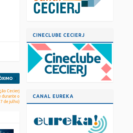
CINECLUBE CECIERJ
ÓXIMO
ção Cecierj
CANAL EUREKA
e durante o
7 de julho)