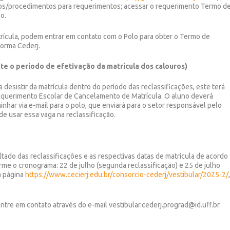
cos/procedimentos para requerimentos; acessar o requerimento Termo d
o.
rícula, podem entrar em contato com o Polo para obter o Termo de
forma Cederj.
te o período de efetivação da matrícula dos calouros)
a desistir da matrícula dentro do período das reclassificações, este terá
equerimento Escolar de Cancelamento de Matrícula. O aluno deverá
inhar via e-mail para o polo, que enviará para o setor responsável pelo
 de usar essa vaga na reclassificação.
tado das reclassificações e as respectivas datas de matrícula de acordo
rme o cronograma: 22 de julho (segunda reclassificação) e 25 de julho
a página
https://www.cecierj.edu.br/consorcio-cederj/vestibular/2025-2/
 entre em contato através do e-mail vestibular.cederj.prograd@id.uff.br.