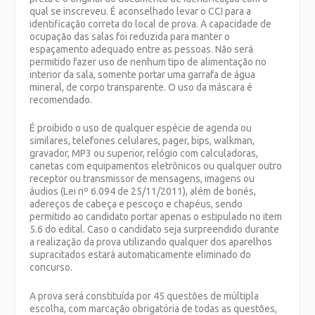
qual se inscreveu. É aconselhado levar o CCI para a
identificação correta do local de prova. A capacidade de
ocupação das salas foi reduzida para manter o
espaçamento adequado entre as pessoas. Não será
permitido fazer uso de nenhum tipo de alimentação no
interior da sala, somente portar uma garrafa de água
mineral, de corpo transparente. O uso da máscara é
recomendado.
É proibido o uso de qualquer espécie de agenda ou
similares, telefones celulares, pager, bips, walkman,
gravador, MP3 ou superior, relógio com calculadoras,
canetas com equipamentos eletrônicos ou qualquer outro
receptor ou transmissor de mensagens, imagens ou
áudios (Lei nº 6.094 de 25/11/2011), além de bonés,
adereços de cabeça e pescoço e chapéus, sendo
permitido ao candidato portar apenas o estipulado no item
5.6 do edital. Caso o candidato seja surpreendido durante
a realização da prova utilizando qualquer dos aparelhos
supracitados estará automaticamente eliminado do
concurso.
A prova será constituída por 45 questões de múltipla
escolha, com marcação obrigatória de todas as questões,