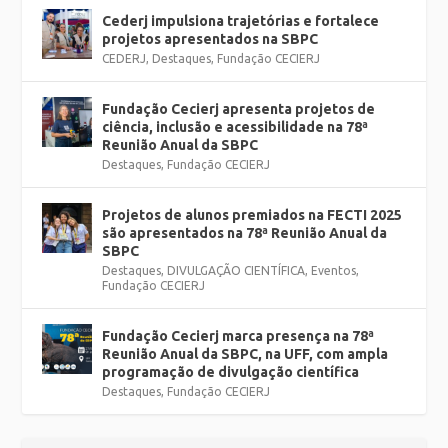
Cederj impulsiona trajetórias e fortalece
projetos apresentados na SBPC
CEDERJ
,
Destaques
,
Fundação CECIERJ
Fundação Cecierj apresenta projetos de
ciência, inclusão e acessibilidade na 78ª
Reunião Anual da SBPC
Destaques
,
Fundação CECIERJ
Projetos de alunos premiados na FECTI 2025
são apresentados na 78ª Reunião Anual da
SBPC
Destaques
,
DIVULGAÇÃO CIENTÍFICA
,
Eventos
,
Fundação CECIERJ
Fundação Cecierj marca presença na 78ª
Reunião Anual da SBPC, na UFF, com ampla
programação de divulgação científica
Destaques
,
Fundação CECIERJ