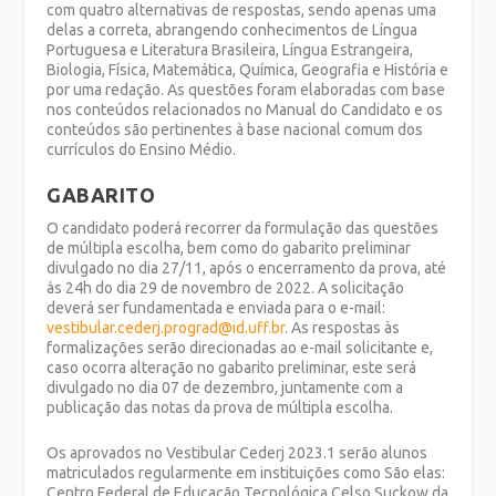
com quatro alternativas de respostas, sendo apenas uma
delas a correta, abrangendo conhecimentos de Língua
Portuguesa e Literatura Brasileira, Língua Estrangeira,
Biologia, Física, Matemática, Química, Geografia e História e
por uma redação. As questões foram elaboradas com base
nos conteúdos relacionados no Manual do Candidato e os
conteúdos são pertinentes à base nacional comum dos
currículos do Ensino Médio.
GABARITO
O candidato poderá recorrer da formulação das questões
de múltipla escolha, bem como do gabarito preliminar
divulgado no dia 27/11, após o encerramento da prova, até
às 24h do dia 29 de novembro de 2022. A solicitação
deverá ser fundamentada e enviada para o e-mail:
vestibular.cederj.prograd@id.uff.br
. As respostas às
formalizações serão direcionadas ao e-mail solicitante e,
caso ocorra alteração no gabarito preliminar, este será
divulgado no dia 07 de dezembro, juntamente com a
publicação das notas da prova de múltipla escolha.
Os aprovados no Vestibular Cederj 2023.1 serão alunos
matriculados regularmente em instituições como São elas:
Centro Federal de Educação Tecnológica Celso Suckow da