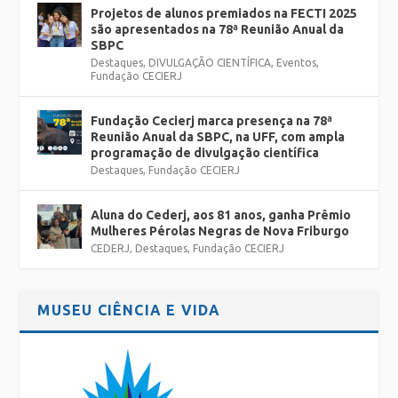
Projetos de alunos premiados na FECTI 2025
são apresentados na 78ª Reunião Anual da
SBPC
Destaques
,
DIVULGAÇÃO CIENTÍFICA
,
Eventos
,
Fundação CECIERJ
Fundação Cecierj marca presença na 78ª
Reunião Anual da SBPC, na UFF, com ampla
programação de divulgação científica
Destaques
,
Fundação CECIERJ
Aluna do Cederj, aos 81 anos, ganha Prêmio
Mulheres Pérolas Negras de Nova Friburgo
CEDERJ
,
Destaques
,
Fundação CECIERJ
MUSEU CIÊNCIA E VIDA