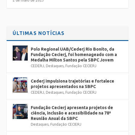
2 de maio de 2023
ÚLTIMAS NOTÍCIAS
Polo Regional UAB/Cederj Rio Bonito, da
Fundação Cecierj, foi homenageado com a
Medalha Milton Santos pela SBPC Jovem
CEDERJ
,
Destaques
,
Fundação CECIERJ
Cederj impulsiona trajetórias e fortalece
projetos apresentados na SBPC
CEDERJ
,
Destaques
,
Fundação CECIERJ
Fundação Cecierj apresenta projetos de
ciência, inclusão e acessibilidade na 78ª
Reunião Anual da SBPC
Destaques
,
Fundação CECIERJ