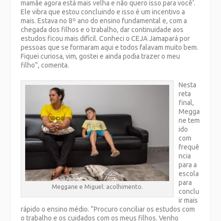
mamãe agora está mais velha e não quero isso para você’.
Ele vibra que estou concluindo e isso é um incentivo a
mais. Estava no 8º ano do ensino fundamental e, com a
chegada dos filhos e o trabalho, dar continuidade aos
estudos ficou mais difícil. Conheci o CEJA Jamapará por
pessoas que se formaram aqui e todos falavam muito bem.
Fiquei curiosa, vim, gostei e ainda podia trazer o meu
filho”, comenta.
Nesta
reta
final,
Megga
ne tem
ido
com
frequê
ncia
para a
escola
para
Meggane e Miguel: acolhimento.
conclu
ir mais
rápido o ensino médio. “Procuro conciliar os estudos com
o trabalho e os cuidados com os meus filhos. Venho