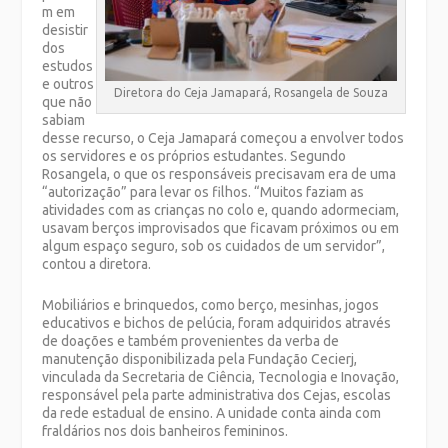
m em
desistir
dos
estudos
e outros
Diretora do Ceja Jamapará, Rosangela de Souza
que não
sabiam
desse recurso, o Ceja Jamapará começou a envolver todos
os servidores e os próprios estudantes. Segundo
Rosangela, o que os responsáveis precisavam era de uma
“autorização” para levar os filhos. “Muitos faziam as
atividades com as crianças no colo e, quando adormeciam,
usavam berços improvisados que ficavam próximos ou em
algum espaço seguro, sob os cuidados de um servidor”,
contou a diretora.
Mobiliários e brinquedos, como berço, mesinhas, jogos
educativos e bichos de pelúcia, foram adquiridos através
de doações e também provenientes da verba de
manutenção disponibilizada pela Fundação Cecierj,
vinculada da Secretaria de Ciência, Tecnologia e Inovação,
responsável pela parte administrativa dos Cejas, escolas
da rede estadual de ensino. A unidade conta ainda com
fraldários nos dois banheiros femininos.