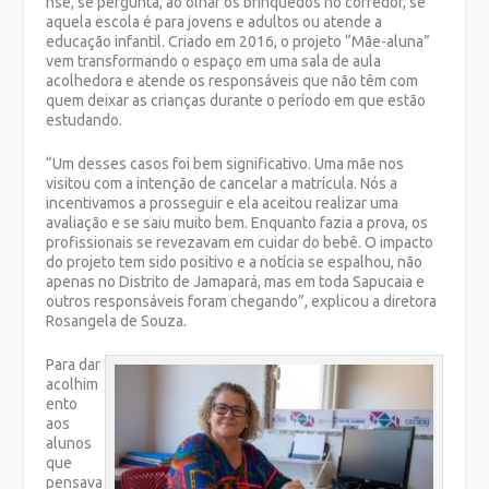
nse, se pergunta, ao olhar os brinquedos no corredor, se
aquela escola é para jovens e adultos ou atende a
educação infantil. Criado em 2016, o projeto “Mãe-aluna”
vem transformando o espaço em uma sala de aula
acolhedora e atende os responsáveis que não têm com
quem deixar as crianças durante o período em que estão
estudando.
“Um desses casos foi bem significativo. Uma mãe nos
visitou com a intenção de cancelar a matrícula. Nós a
incentivamos a prosseguir e ela aceitou realizar uma
avaliação e se saiu muito bem. Enquanto fazia a prova, os
profissionais se revezavam em cuidar do bebê. O impacto
do projeto tem sido positivo e a notícia se espalhou, não
apenas no Distrito de Jamapará, mas em toda Sapucaia e
outros responsáveis foram chegando”, explicou a diretora
Rosangela de Souza.
Para dar
acolhim
ento
aos
alunos
que
pensava