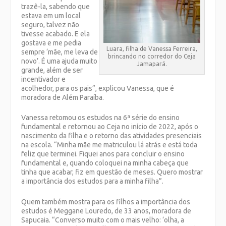
trazê-la, sabendo que
estava em um local
seguro, talvez não
tivesse acabado. E ela
gostava e me pedia
Luara, filha de Vanessa Ferreira,
sempre ‘mãe, me leva de
brincando no corredor do Ceja
novo’. É uma ajuda muito
Jamapará.
grande, além de ser
incentivador e
acolhedor, para os pais”, explicou Vanessa, que é
moradora de Além Paraíba.
Vanessa retomou os estudos na 6ª série do ensino
fundamental e retornou ao Ceja no início de 2022, após o
nascimento da filha e o retorno das atividades presenciais
na escola. “Minha mãe me matriculou lá atrás e está toda
feliz que terminei. Fiquei anos para concluir o ensino
fundamental e, quando coloquei na minha cabeça que
tinha que acabar, fiz em questão de meses. Quero mostrar
a importância dos estudos para a minha filha”.
Quem também mostra para os filhos a importância dos
estudos é Meggane Louredo, de 33 anos, moradora de
Sapucaia. “Converso muito com o mais velho: ‘olha, a