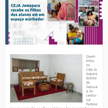
Quem
entra
no
Ceja Ja
mapará,
distrito
de
Sapucai
a, no
centro-
sul
flumine