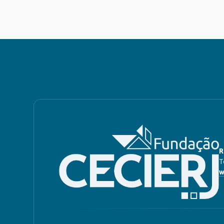
R
T
w