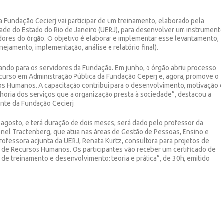
undação Cecierj vai participar de um treinamento, elaborado pela
ade do Estado do Rio de Janeiro (UERJ), para desenvolver um instrument
dores do órgão. O objetivo é elaborar e implementar esse levantamento,
ejamento, implementação, análise e relatório final).
zando para os servidores da Fundação. Em junho, o órgão abriu processo
o curso em Administração Pública da Fundação Ceperj e, agora, promove o
s Humanos. A capacitação contribui para o desenvolvimento, motivação 
lhoria dos serviços que a organização presta à sociedade”, destacou a
ente da Fundação Cecierj.
 agosto, e terá duração de dois meses, será dado pelo professor da
nel Tractenberg, que atua nas áreas de Gestão de Pessoas, Ensino e
rofessora adjunta da UERJ, Renata Kurtz, consultora para projetos de
is de Recursos Humanos. Os participantes vão receber um certificado de
e treinamento e desenvolvimento: teoria e prática”, de 30h, emitido