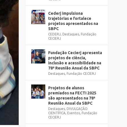
Cederj impulsiona
trajetórias e fortalece
projetos apresentados na
SBPC
CEDERJ
,
Destaques
,
Fundação
CECIERJ
Fundação Cecierj apresenta
projetos de ciência,
inclusão e acessibilidade na
78ª Reunião Anual da SBPC
Destaques
,
Fundação CECIERJ
Projetos de alunos
premiados na FECTI 2025
são apresentados na 78ª
Reunião Anual da SBPC
Destaques
,
DIVULGAÇÃO
CIENTÍFICA
,
Eventos
,
Fundação
CECIERJ