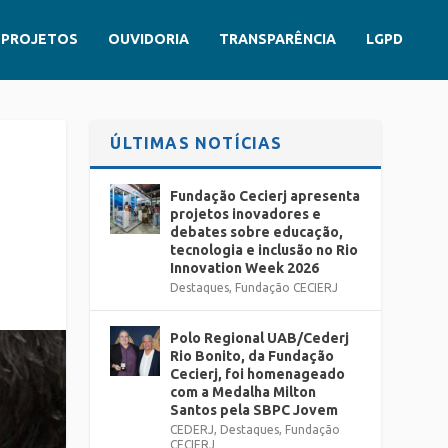
PROJETOS
OUVIDORIA
TRANSPARÊNCIA
LGPD
ÚLTIMAS NOTÍCIAS
Fundação Cecierj apresenta
projetos inovadores e
debates sobre educação,
tecnologia e inclusão no Rio
Innovation Week 2026
Destaques
,
Fundação CECIERJ
Polo Regional UAB/Cederj
Rio Bonito, da Fundação
Cecierj, foi homenageado
com a Medalha Milton
Santos pela SBPC Jovem
CEDERJ
,
Destaques
,
Fundação
CECIERJ