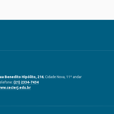
ua Benedito Hipólito, 216
, Cidade Nova, 11º andar
elefone:
(21) 2334-7434
ww.cecierj.edu.br