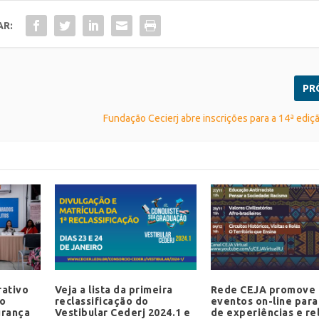
AR:
PR
Fundação Cecierj abre inscrições para a 14ª ediç
ativo
Veja a lista da primeira
Rede CEJA promove
so
reclassificação do
eventos on-line para
urança
Vestibular Cederj 2024.1 e
de experiências e re