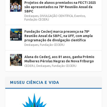
Projetos de alunos premiados na FECTI 2025
são apresentados na 78ª Reunião Anual da
SBPC
Destaques
,
DIVULGAÇÃO CIENTÍFICA
,
Eventos
,
Fundação CECIERJ
Fundação Cecierj marca presença na 78ª
Reunião Anual da SBPC, na UFF, com ampla
programação de divulgação científica
Destaques
,
Fundação CECIERJ
Aluna do Cederj, aos 81 anos, ganha Prêmio
Mulheres Pérolas Negras de Nova Friburgo
CEDERJ
,
Destaques
,
Fundação CECIERJ
MUSEU CIÊNCIA E VIDA