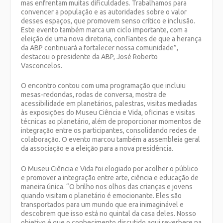
mas enfrentam muitas dificuldades. Trabalhamos para
convencer a população e as autoridades sobre o valor
desses espaços, que promovem senso crítico e inclusão.
Este evento também marca um ciclo importante, com a
eleição de uma nova diretoria, confiantes de que a herança
da ABP continuará a fortalecer nossa comunidade”,
destacou o presidente da ABP, José Roberto
Vasconcelos.
O encontro contou com uma programação que incluiu
mesas-redondas, rodas de conversa, mostra de
acessibilidade em planetários, palestras, visitas mediadas
às exposições do Museu Ciência e Vida, oficinas e visitas
técnicas ao planetário, além de proporcionar momentos de
integração entre os participantes, consolidando redes de
colaboração. O evento marcou também a assembleia geral
da
associação
e a eleição para a nova presidência.
O Museu Ciência e Vida foi elogiado por acolher o público
e promover a integração entre arte, ciência e educação de
maneira única. “O brilho nos olhos das crianças e jovens
quando visitam o planetário é emocionante. Eles são
transportados para um mundo que era inimaginável e
descobrem que isso está no quintal da casa deles. Nosso
objetivo é que o conhecimento discutido aqui reverbere na