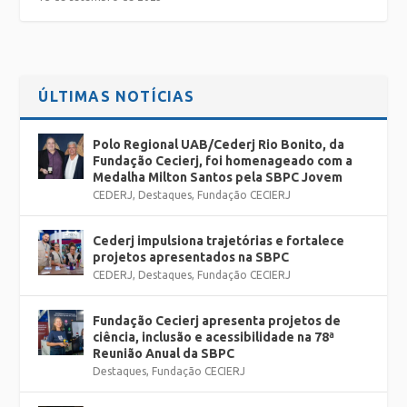
ÚLTIMAS NOTÍCIAS
Polo Regional UAB/Cederj Rio Bonito, da
Fundação Cecierj, foi homenageado com a
Medalha Milton Santos pela SBPC Jovem
CEDERJ
,
Destaques
,
Fundação CECIERJ
Cederj impulsiona trajetórias e fortalece
projetos apresentados na SBPC
CEDERJ
,
Destaques
,
Fundação CECIERJ
Fundação Cecierj apresenta projetos de
ciência, inclusão e acessibilidade na 78ª
Reunião Anual da SBPC
Destaques
,
Fundação CECIERJ