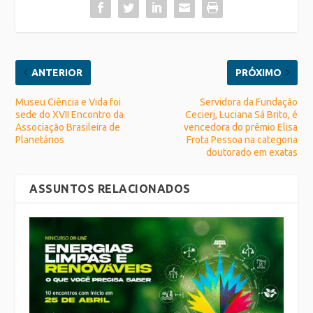
ANTERIOR
PRÓXIMO
Museu Ciência e Vida foi
Servidora da Fundação
sede do XVII Encontro da
Cecierj, Luciana Sá Brito, é
Associação Brasileira de
vencedora do prêmio Elisa
Planetários
Frota Pessoa na categoria
doutorado em exatas
ASSUNTOS RELACIONADOS