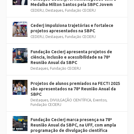
Medalha Milton Santos pela SBPC Jovem
CEDERJ
,
Destaques
,
Fundação CECIERJ
Cederj impulsiona trajetórias e fortalece
projetos apresentados na SBPC
CEDERJ
,
Destaques
,
Fundação CECIERJ
Fundação Cecierj apresenta projetos de
ciência, inclusão e acessibilidade na 78ª
Reunião Anual da SBPC
Destaques
,
Fundação CECIERJ
Projetos de alunos premiados na FECTI 2025
são apresentados na 78ª Reunião Anual da
SBPC
Destaques
,
DIVULGAÇÃO CIENTÍFICA
,
Eventos
,
Fundação CECIERJ
Fundação Cecierj marca presença na 78ª
Reunião Anual da SBPC, na UFF, com ampla
programação de divulgação científica