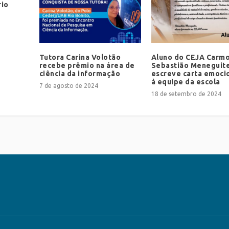
rio
Tutora Carina Volotão
Aluno do CEJA Carmo
recebe prêmio na área de
Sebastião Meneguite
ciência da informação
escreve carta emoci
à equipe da escola
7 de agosto de 2024
18 de setembro de 2024