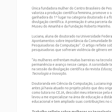
Única fundadora mulher do Centro Brasileiro de Pesqu
valoriza a produção científica feminina, promove o
ganhadora do 1º lugar na categoria doutorado é a fís
divulgação científica. A premiação é uma parceria da
Museu do Amanhã e da Fundação Roberto Marinho.
Luciana, aluna de doutorado na Universidade Federa
Apontamentos sobre Importância da Comunidade Bra
Pesquisadoras da Computação”. O artigo reflete sob
pesquisadoras que sofreram violência de gênero e
“As mulheres enfrentam muitas barreiras na tecnologi
permanência e avanço nesse campo. A sororidade te
na sessão da divulgação científica da revista
Educaçã
Tecnologia e Inovação.
Doutoranda em Ciência da Computação, Luciana ing
antes já havia atuado no projeto piloto que deu o
como tutora no CEJA, descobri meu interesse pela e
levou a me especializar na área de educação a distâ
educacional e tem ampliado suas contribuições no c
Trabalho reflete sobre mulheres na tecnologia