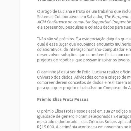
O artigo de Luciana é fruto de um trabalho que inc
Sistemas Colaborativos em Salvador,
The European 
ACM Conference on computer-Supported Cooperativ
ela apresentou pesquisas e coletou dados para suas
“Não são só prêmios. É a evidenciação daquilo que 
qual é esse lugar que ocupamos enquanto mulheres 
colaborativos, da interação humano-computador e na
desenvolver soluções que conectem física com comp
projetos de robótica, que possam inspirar os jovens.
O caminho já está sendo feito: Luciana realiza ofi
universo dos dados. Atividades como a criação de m
compreenderem conceitos de dados e realizarem an
para qualquer projeto e trabalhar no Complexo do A
Prêmio
Elisa Frota Pessoa
O prêmio Elisa Frota Pessoa está em sua 2ª edição e
igualdade de gênero. Foram selecionados 24 artigo
mestrado e doutorado – das Ciências Sociais aplica
R$15.000. A cerimônia aconteceu em novembro no M