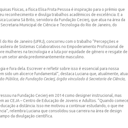
isas Físicas, a física Elisa Frota Pessoa é inspiração para o prêmio que
 seu reconhecimento e divulga trabalhos acadêmicos de excelência. E a
ica Luciana Sá Brito, servidora da Fundação Cecierj, que atua na área da
 Secretaria Municipal de Ciência e Tecnologia do Rio de Janeiro, do
l do Rio de Janeiro (UFRJ), concorreu com o trabalho “Percepções e
sileira de Sistemas Colaborativos no Empoderamento Profissional de
re mulheres na tecnologia e a luta por equidade de gênero e resgate de
m um setor ainda predominantemente masculino.
a e fora dela. Escrever e refletir sobre isso é essencial para nossa
m sido um alicerce fundamental”, destaca Luciana que, atualmente, atua
o Pública, da Fundação Cecierj, órgão vinculado à Secretaria de Ciência,
ressou na Fundação Cecierj em 2014 como designer instrucional, mas
rigem ao CEJA – Centro de Educação de Jovens e Adultos. “Quando comece
ducação a distância. Isso me motivou a continuar estudando, o que me
ncia”, relembra Luciana que consolidou sua carreira na área de design
ampo da divulgação científica.