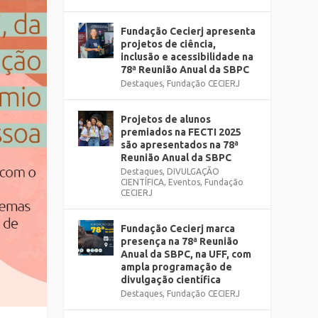
Fundação Cecierj apresenta
projetos de ciência,
inclusão e acessibilidade na
78ª Reunião Anual da SBPC
Destaques
,
Fundação CECIERJ
Projetos de alunos
premiados na FECTI 2025
são apresentados na 78ª
Reunião Anual da SBPC
Destaques
,
DIVULGAÇÃO
CIENTÍFICA
,
Eventos
,
Fundação
CECIERJ
Fundação Cecierj marca
presença na 78ª Reunião
Anual da SBPC, na UFF, com
ampla programação de
divulgação científica
Destaques
,
Fundação CECIERJ