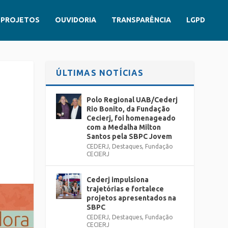
PROJETOS
OUVIDORIA
TRANSPARÊNCIA
LGPD
ÚLTIMAS NOTÍCIAS
Polo Regional UAB/Cederj
Rio Bonito, da Fundação
Cecierj, foi homenageado
com a Medalha Milton
Santos pela SBPC Jovem
CEDERJ
,
Destaques
,
Fundação
CECIERJ
Cederj impulsiona
trajetórias e fortalece
projetos apresentados na
SBPC
CEDERJ
,
Destaques
,
Fundação
CECIERJ