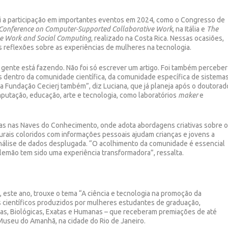
lui a participação em importantes eventos em 2024, como o Congresso de
Conference on Computer-Supported Collaborative Work
, na Itália e
The
e Work and Social Computing
, realizado na Costa Rica. Nessas ocasiões,
 reflexões sobre as experiências de mulheres na tecnologia.
a gente está fazendo. Não foi só escrever um artigo. Foi também perceber
dentro da comunidade científica, da comunidade específica de sistema
 Fundação Cecierj também”, diz Luciana, que já planeja após o doutorad
utação, educação, arte e tecnologia, como laboratórios
maker
e
cinas nas Naves do Conhecimento, onde adota abordagens criativas sobre 
urais coloridos com informações pessoais ajudam crianças e jovens a
álise de dados desplugada. “O acolhimento da comunidade é essencial
lemão tem sido uma experiência transformadora”, ressalta.
, este ano, trouxe o tema “A ciência e tecnologia na promoção da
s científicos produzidos por mulheres estudantes de graduação,
das, Biológicas, Exatas e Humanas – que receberam premiações de até
useu do Amanhã, na cidade do Rio de Janeiro.