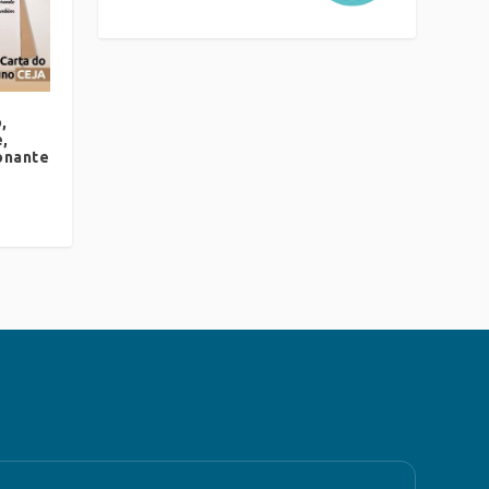
,
,
onante