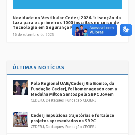
Novidade no Vestibular Cederj 2026.1: isenção da
taxa para os primeiros 1000 inscritos no curso de
Tecnologia em Segurança Pública (UFF)
16 de setembro de 2025
ÚLTIMAS NOTÍCIAS
Polo Regional UAB/Cederj Rio Bonito, da
Fundação Cecierj, foi homenageado com a
Medalha Milton Santos pela SBPC Jovem
CEDERJ
,
Destaques
,
Fundação CECIERJ
Cederj impulsiona trajetórias e fortalece
projetos apresentados na SBPC
CEDERJ
,
Destaques
,
Fundação CECIERJ