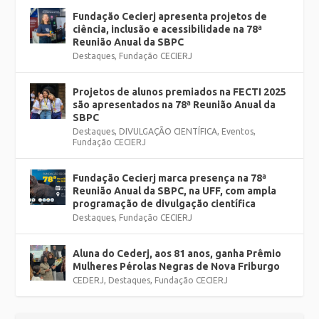
Fundação Cecierj apresenta projetos de
ciência, inclusão e acessibilidade na 78ª
Reunião Anual da SBPC
Destaques
,
Fundação CECIERJ
Projetos de alunos premiados na FECTI 2025
são apresentados na 78ª Reunião Anual da
SBPC
Destaques
,
DIVULGAÇÃO CIENTÍFICA
,
Eventos
,
Fundação CECIERJ
Fundação Cecierj marca presença na 78ª
Reunião Anual da SBPC, na UFF, com ampla
programação de divulgação científica
Destaques
,
Fundação CECIERJ
Aluna do Cederj, aos 81 anos, ganha Prêmio
Mulheres Pérolas Negras de Nova Friburgo
CEDERJ
,
Destaques
,
Fundação CECIERJ