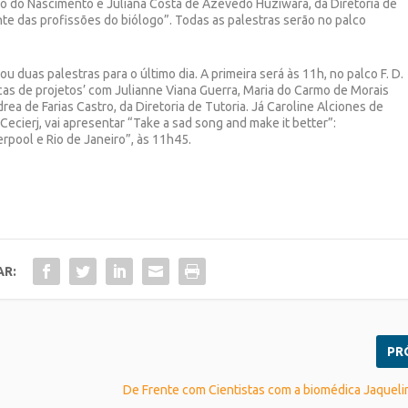
o do Nascimento e Juliana Costa de Azevedo Huziwara, da Diretoria de
e das profissões do biólogo”. Todas as palestras serão no palco
u duas palestras para o último dia. A primeira será às 11h, no palco F. D.
icas de projetos’ com Julianne Viana Guerra, Maria do Carmo de Morais
ea de Farias Castro, da Diretoria de Tutoria. Já Caroline Alciones de
Cecierj, vai apresentar “Take a sad song and make it better”:
erpool e Rio de Janeiro”, às 11h45.
AR:
PR
De Frente com Cientistas com a biomédica Jaquel