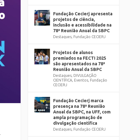
Fundação Cecierj apresenta
projetos de ciência,
inclusão e acessibilidade na
78ª Reunião Anual da SBPC
Destaques
,
Fundação CECIERJ
Projetos de alunos
premiados na FECTI 2025
são apresentados na 78ª
Reunião Anual da SBPC
Destaques
,
DIVULGAÇÃO
CIENTÍFICA
,
Eventos
,
Fundação
CECIERJ
Fundação Cecierj marca
presença na 78ª Reunião
Anual da SBPC, na UFF, com
ampla programação de
divulgação científica
Destaques
,
Fundação CECIERJ
r