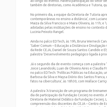
ao longo do evento. Haverá participação do setor d
também de diretorias, como Acadêmica e Tutoria, q
No primeiro dia, a equipe da Diretoria de Tutoria 
contemporâneas no ensino a distância’, com Luciano
Maiza da Silva Francisco e Maira Oliveira, às 11h; 
adotadas pelas instituições de ensino no contexto d
Lucinia Peixoto Rangel.
Ainda no palco EDTech, às 19h, Bruna Werneck Canab
‘Saber Comum – Educação a Distância e Divulgação Cie
da Rede CEJA, Daniel de Souza Santos Candido e El
palestra ‘Desenvolvimento pedagógico ligada à prod
Já o segundo dia de evento começa com a palestra ‘
Joice Lavandoski, Luan de Oliveira Aires e Claudia F
no palco EDTech: ‘Políticas Públicas na Educação, u
Barbosa da Silva e Maysa Diório dos Santos Franca, d
fatos na cibercultura’, às 18h30, com Wallace Carri
A palestra ‘A transição de um programa de treinamen
dia de participação da Fundação Cecierj no evento.
Diretoria de Material Didático da Fundação Cecierj. 
compreensão dos discentes do CEJA – Centro de Ed