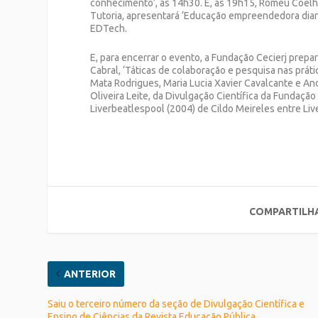
conhecimento’, às 14h30. E, às 19h15, Romeu Coelh
Tutoria, apresentará ‘Educação empreendedora diant
EDTech.
E, para encerrar o evento, a Fundação Cecierj preparo
Cabral, ‘Táticas de colaboração e pesquisa nas prát
Mata Rodrigues, Maria Lucia Xavier Cavalcante e Andr
Oliveira Leite, da Divulgação Científica da Fundação 
Liverbeatlespool (2004) de Cildo Meireles entre Liv
COMPARTILH
ANTERIOR
Saiu o terceiro número da seção de Divulgação Científica e
Ensino de Ciências da Revista Educação Pública