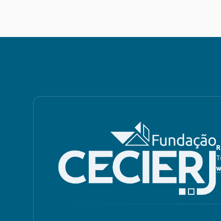
R
T
w