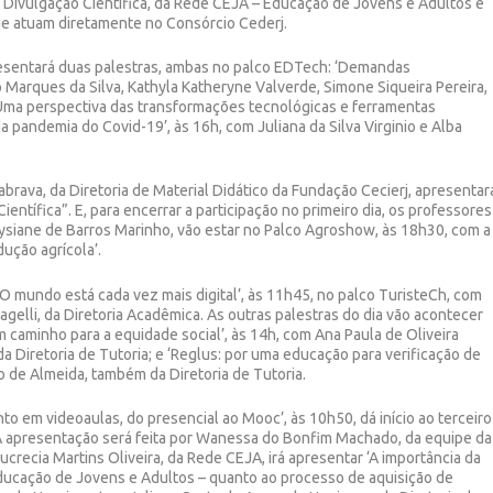
e Divulgação Científica, da Rede CEJA – Educação de Jovens e Adultos e
ue atuam diretamente no Consórcio Cederj.
apresentará duas palestras, ambas no palco EDTech: ‘Demandas
 Marques da Silva, Kathyla Katheryne Valverde, Simone Siqueira Pereira,
e ‘Uma perspectiva das transformações tecnológicas e ferramentas
a pandemia do Covid-19’, às 16h, com Juliana da Silva Virginio e Alba
rava, da Diretoria de Material Didático da Fundação Cecierj, apresentar
ntífica”. E, para encerrar a participação no primeiro dia, os professores
ysiane de Barros Marinho, vão estar no Palco Agroshow, às 18h30, com a
ução agrícola’.
O mundo está cada vez mais digital’, às 11h45, no palco TuristeCh, com
ragelli, da Diretoria Acadêmica. As outras palestras do dia vão acontecer
m caminho para a equidade social’, às 14h, com Ana Paula de Oliveira
a Diretoria de Tutoria; e ‘Reglus: por uma educação para verificação de
ço de Almeida, também da Diretoria de Tutoria.
to em videoaulas, do presencial ao Mooc’, às 10h50, dá início ao terceiro
 A apresentação será feita por Wanessa do Bonfim Machado, da equipe da
Lucrecia Martins Oliveira, da Rede CEJA, irá apresentar ‘A importância da
ucação de Jovens e Adultos – quanto ao processo de aquisição de