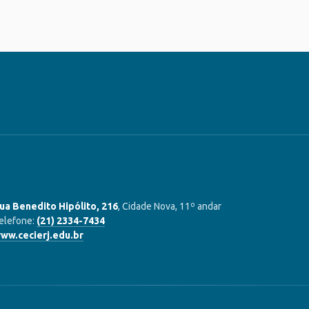
ua Benedito Hipólito, 216
, Cidade Nova, 11º andar
elefone:
(21) 2334-7434
ww.cecierj.edu.br