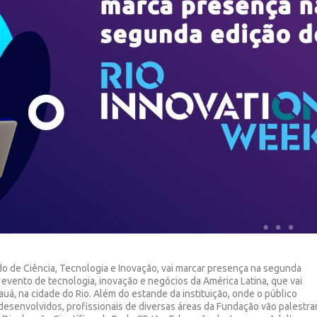
do de Ciência, Tecnologia e Inovação, vai marcar presença na segunda
evento de tecnologia, inovação e negócios da América Latina, que vai
auá, na cidade do Rio. Além do estande da instituição, onde o público
esenvolvidos, profissionais de diversas áreas da Fundação vão palestra