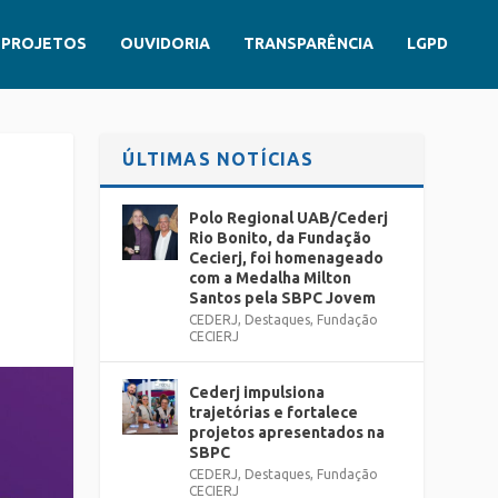
PROJETOS
OUVIDORIA
TRANSPARÊNCIA
LGPD
ÚLTIMAS NOTÍCIAS
Polo Regional UAB/Cederj
Rio Bonito, da Fundação
Cecierj, foi homenageado
com a Medalha Milton
Santos pela SBPC Jovem
CEDERJ
,
Destaques
,
Fundação
CECIERJ
Cederj impulsiona
trajetórias e fortalece
projetos apresentados na
SBPC
CEDERJ
,
Destaques
,
Fundação
CECIERJ